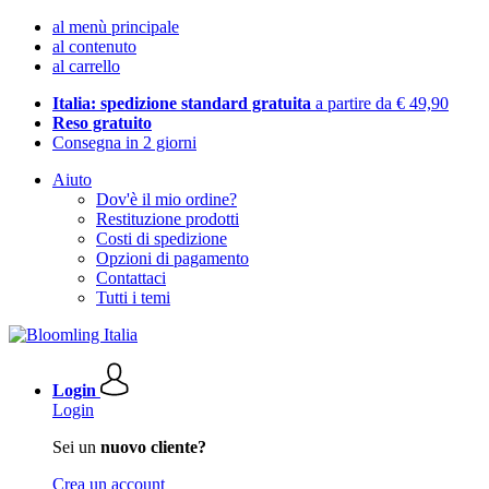
al menù principale
al contenuto
al carrello
Italia: spedizione standard gratuita
a partire da € 49,90
Reso gratuito
Consegna in 2 giorni
Aiuto
Dov'è il mio ordine?
Restituzione prodotti
Costi di spedizione
Opzioni di pagamento
Contattaci
Tutti i temi
Login
Login
Sei un
nuovo cliente?
Crea un account