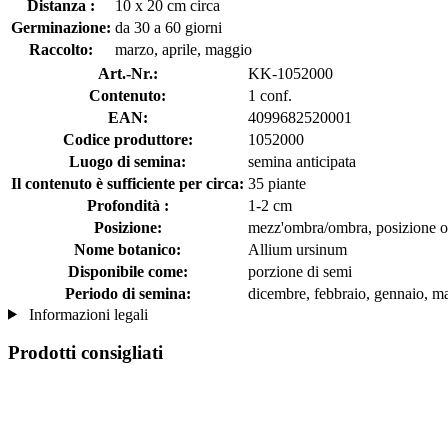
Distanza :
10 x 20 cm circa
Germinazione:
da 30 a 60 giorni
Raccolto:
marzo, aprile, maggio
Art.-Nr.:
KK-1052000
Contenuto:
1 conf.
EAN:
4099682520001
Codice produttore:
1052000
Luogo di semina:
semina anticipata
Il contenuto è sufficiente per circa:
35 piante
Profondità :
1-2 cm
Posizione:
mezz'ombra/ombra, posizione 
Nome botanico:
Allium ursinum
Disponibile come:
porzione di semi
Periodo di semina:
dicembre, febbraio, gennaio, m
Informazioni legali
Prodotti consigliati