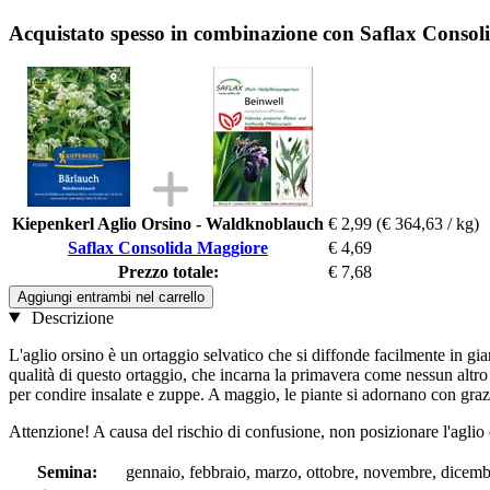
Acquistato spesso in combinazione con Saflax Conso
Kiepenkerl Aglio Orsino - Waldknoblauch
€ 2,99
(€ 364,63 / kg)
Saflax Consolida Maggiore
€ 4,69
Prezzo totale:
€ 7,68
Aggiungi entrambi nel carrello
Descrizione
L'aglio orsino è un ortaggio selvatico che si diffonde facilmente in g
qualità di questo ortaggio, che incarna la primavera come nessun altr
per condire insalate e zuppe. A maggio, le piante si adornano con grazi
Attenzione! A causa del rischio di confusione, non posizionare l'aglio
Semina:
gennaio, febbraio, marzo, ottobre, novembre, dicemb