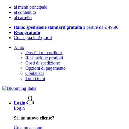
al menù principale
al contenuto
al carrello
Italia: spedizione standard gratuita
a partire da € 49,90
Reso gratuito
Consegna in 2 giorni
Aiuto
Dov'è il mio ordine?
Restituzione prodotti
Costi di spedizione
Opzioni di pagamento
Contattaci
Tutti i temi
Login
Login
Sei un
nuovo cliente?
Crea un account