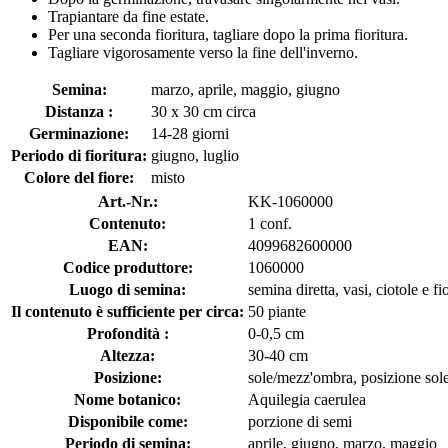
Trapiantare da fine estate.
Per una seconda fioritura, tagliare dopo la prima fioritura.
Tagliare vigorosamente verso la fine dell'inverno.
Semina:
marzo, aprile, maggio, giugno
Distanza :
30 x 30 cm circa
Germinazione:
14-28 giorni
Periodo di fioritura:
giugno, luglio
Colore del fiore:
misto
Art.-Nr.:
KK-1060000
Contenuto:
1 conf.
EAN:
4099682600000
Codice produttore:
1060000
Luogo di semina:
semina diretta, vasi, ciotole e fi
Il contenuto è sufficiente per circa:
50 piante
Profondità :
0-0,5 cm
Altezza:
30-40 cm
Posizione:
sole/mezz'ombra, posizione sol
Nome botanico:
Aquilegia caerulea
Disponibile come:
porzione di semi
Periodo di semina:
aprile, giugno, marzo, maggio