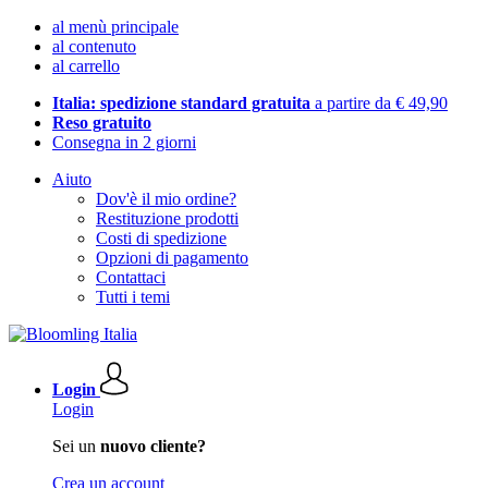
al menù principale
al contenuto
al carrello
Italia: spedizione standard gratuita
a partire da € 49,90
Reso gratuito
Consegna in 2 giorni
Aiuto
Dov'è il mio ordine?
Restituzione prodotti
Costi di spedizione
Opzioni di pagamento
Contattaci
Tutti i temi
Login
Login
Sei un
nuovo cliente?
Crea un account