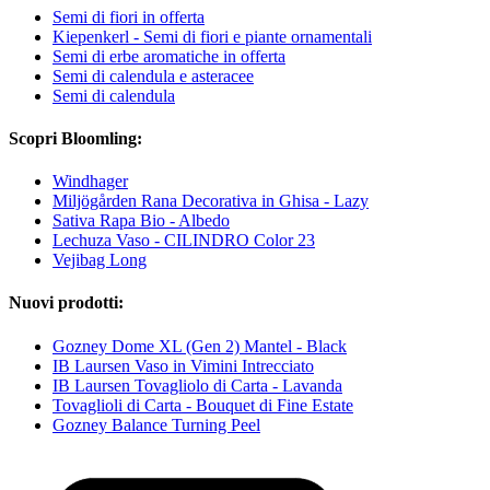
Semi di fiori in offerta
Kiepenkerl - Semi di fiori e piante ornamentali
Semi di erbe aromatiche in offerta
Semi di calendula e asteracee
Semi di calendula
Scopri Bloomling:
Windhager
Miljögården Rana Decorativa in Ghisa - Lazy
Sativa Rapa Bio - Albedo
Lechuza Vaso - CILINDRO Color 23
Vejibag Long
Nuovi prodotti:
Gozney Dome XL (Gen 2) Mantel - Black
IB Laursen Vaso in Vimini Intrecciato
IB Laursen Tovagliolo di Carta - Lavanda
Tovaglioli di Carta - Bouquet di Fine Estate
Gozney Balance Turning Peel