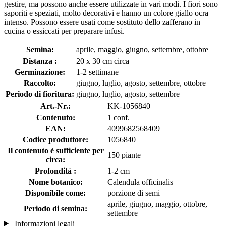
gestire, ma possono anche essere utilizzate in vari modi. I fiori sono
saporiti e speziati, molto decorativi e hanno un colore giallo ocra
intenso. Possono essere usati come sostituto dello zafferano in
cucina o essiccati per preparare infusi.
Semina:
aprile, maggio, giugno, settembre, ottobre
Distanza :
20 x 30 cm circa
Germinazione:
1-2 settimane
Raccolto:
giugno, luglio, agosto, settembre, ottobre
Periodo di fioritura:
giugno, luglio, agosto, settembre
Art.-Nr.:
KK-1056840
Contenuto:
1 conf.
EAN:
4099682568409
Codice produttore:
1056840
Il contenuto è sufficiente per
150 piante
circa:
Profondità :
1-2 cm
Nome botanico:
Calendula officinalis
Disponibile come:
porzione di semi
aprile, giugno, maggio, ottobre,
Periodo di semina:
settembre
Informazioni legali