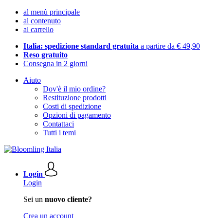
al menù principale
al contenuto
al carrello
Italia: spedizione standard gratuita
a partire da € 49,90
Reso gratuito
Consegna in 2 giorni
Aiuto
Dov'è il mio ordine?
Restituzione prodotti
Costi di spedizione
Opzioni di pagamento
Contattaci
Tutti i temi
Login
Login
Sei un
nuovo cliente?
Crea un account