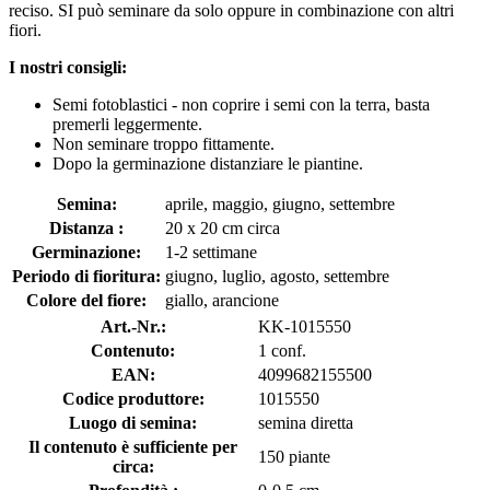
reciso. SI può seminare da solo oppure in combinazione con altri
fiori.
I nostri consigli:
Semi fotoblastici - non coprire i semi con la terra, basta
premerli leggermente.
Non seminare troppo fittamente.
Dopo la germinazione distanziare le piantine.
Semina:
aprile, maggio, giugno, settembre
Distanza :
20 x 20 cm circa
Germinazione:
1-2 settimane
Periodo di fioritura:
giugno, luglio, agosto, settembre
Colore del fiore:
giallo, arancione
Art.-Nr.:
KK-1015550
Contenuto:
1 conf.
EAN:
4099682155500
Codice produttore:
1015550
Luogo di semina:
semina diretta
Il contenuto è sufficiente per
150 piante
circa: