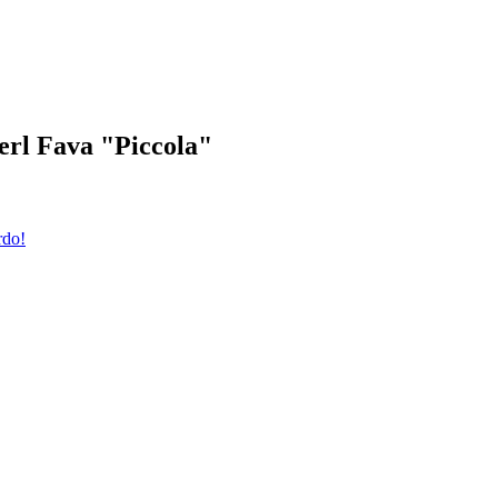
kerl Fava "Piccola"
rdo!