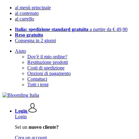
al menù principale
al contenuto
al carrello
Italia: spedizione standard gratuita
a partire da € 49,90
Reso gratuito
Consegna in 2 giorni
Aiuto
Dov'è il mio ordine?
Restituzione prodotti
Costi di spedizione
Opzioni di pagamento
Contattaci
Tutti i temi
Login
Login
Sei un
nuovo cliente?
Crea un account