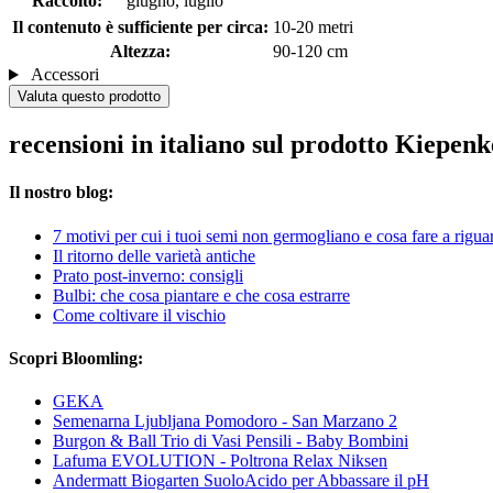
Raccolto:
giugno, luglio
Il contenuto è sufficiente per circa:
10-20 metri
Altezza:
90-120 cm
Accessori
Valuta questo prodotto
recensioni in italiano sul prodotto Kiepen
Il nostro blog:
7 motivi per cui i tuoi semi non germogliano e cosa fare a rigua
Il ritorno delle varietà antiche
Prato post-inverno: consigli
Bulbi: che cosa piantare e che cosa estrarre
Come coltivare il vischio
Scopri Bloomling:
GEKA
Semenarna Ljubljana Pomodoro - San Marzano 2
Burgon & Ball Trio di Vasi Pensili - Baby Bombini
Lafuma EVOLUTION - Poltrona Relax Niksen
Andermatt Biogarten SuoloAcido per Abbassare il pH