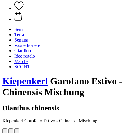
Semi
Terra
Semina
Vasi e fioriere
Giardino
Idee regalo
Marche
SCONTI
Kiepenkerl
Garofano Estivo -
Chinensis Mischung
Dianthus chinensis
Kiepenkerl Garofano Estivo - Chinensis Mischung