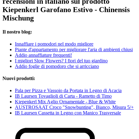
recensioni in italiano sul prodotto
Kiepenkerl Garofano Estivo - Chinensis
Mischung
Il nostro blog:
Innaffiare i pomodori nel modo migliore
Piante d'appartamento per migliorare l'aria di ambienti chiusi
Addio annaffiature frequenti!
I migliori Slow Flowers? I fiori del tuo giardino
Addio foglie di pomodoro che si arricciano
Nuovi prodotti:
Pala per Pizza e Vassoio da Portata in Legno di Acacia
IB Laursen Tovaglioli di Carta - Rametto di Timo
Kiepenkerl Mix Aglio Ornamentale - Blue & White
AUSTROSAAT Croco "Snowbunting", Bianco, Misura 5/+
IB Laursen Cassetta in Legno con Manico Trasversale