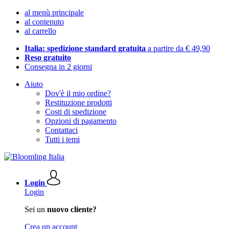
al menù principale
al contenuto
al carrello
Italia: spedizione standard gratuita
a partire da € 49,90
Reso gratuito
Consegna in 2 giorni
Aiuto
Dov'è il mio ordine?
Restituzione prodotti
Costi di spedizione
Opzioni di pagamento
Contattaci
Tutti i temi
Login
Login
Sei un
nuovo cliente?
Crea un account