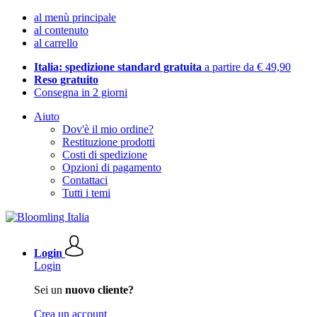
al menù principale
al contenuto
al carrello
Italia: spedizione standard gratuita
a partire da € 49,90
Reso gratuito
Consegna in 2 giorni
Aiuto
Dov'è il mio ordine?
Restituzione prodotti
Costi di spedizione
Opzioni di pagamento
Contattaci
Tutti i temi
Login
Login
Sei un
nuovo cliente?
Crea un account