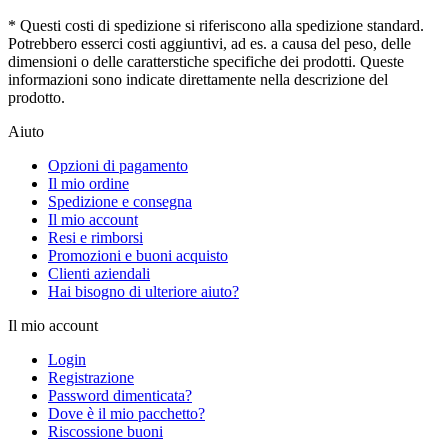
* Questi costi di spedizione si riferiscono alla spedizione standard.
Potrebbero esserci costi aggiuntivi, ad es. a causa del peso, delle
dimensioni o delle caratterstiche specifiche dei prodotti. Queste
informazioni sono indicate direttamente nella descrizione del
prodotto.
Aiuto
Opzioni di pagamento
Il mio ordine
Spedizione e consegna
Il mio account
Resi e rimborsi
Promozioni e buoni acquisto
Clienti aziendali
Hai bisogno di ulteriore aiuto?
Il mio account
Login
Registrazione
Password dimenticata?
Dove è il mio pacchetto?
Riscossione buoni