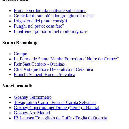
Frutta e verdura da coltivare sul balcone
Come far durare più a lungo i girasoli recisi?
Irrigazione del prato: consigli
Funghi nel prato: cosa fare?
Innaffiare i pomodori nel modo migliore
Scopri Bloomling:
Compo
La Ferme de Sainte Marthe Pomodoro "Noire de Crimée"
ReinSaat Cetriolo - Qualitas
Chic Antique Fiore Decorativo in Ceramica
Franchi Sementi Rucola Selvatica
Nuovi prodotti:
Gozney Termometro
Tovaglioli di Carta - Fiori di Carota Selvatica
Gozney Copertura per Dome (Gen 2) - Natural
Gozney Arc Mantel
IB Laursen Tovagliolo da Caffè - Foglia di Quercia