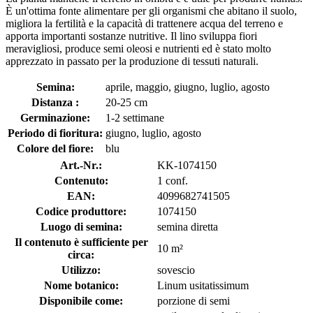
È un'ottima fonte alimentare per gli organismi che abitano il suolo,
migliora la fertilità e la capacità di trattenere acqua del terreno e
apporta importanti sostanze nutritive. Il lino sviluppa fiori
meravigliosi, produce semi oleosi e nutrienti ed è stato molto
apprezzato in passato per la produzione di tessuti naturali.
Semina:
aprile, maggio, giugno, luglio, agosto
Distanza :
20-25 cm
Germinazione:
1-2 settimane
Periodo di fioritura:
giugno, luglio, agosto
Colore del fiore:
blu
Art.-Nr.:
KK-1074150
Contenuto:
1 conf.
EAN:
4099682741505
Codice produttore:
1074150
Luogo di semina:
semina diretta
Il contenuto è sufficiente per
10 m²
circa:
Utilizzo:
sovescio
Nome botanico:
Linum usitatissimum
Disponibile come:
porzione di semi