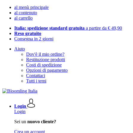
al menù principale
al contenuto
al carrello
Italia: spedizione standard gratuita
a partire da € 49,90
Reso gratuito
Consegna in 2 giorni
Aiuto
Dov'è il mio ordine?
Restituzione prodotti
Costi di spedizione
Opzioni di pagamento
Contattaci
Tutti i temi
Login
Login
Sei un
nuovo cliente?
Crea un account