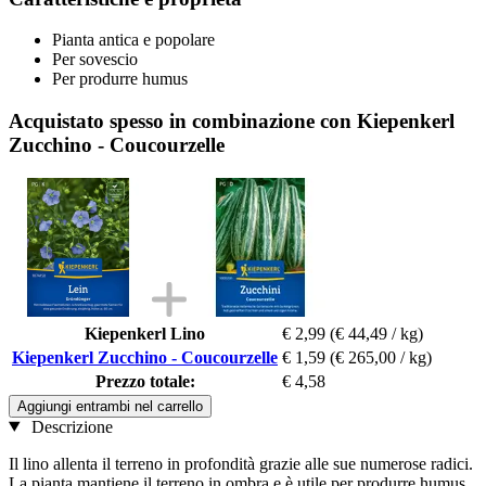
Pianta antica e popolare
Per sovescio
Per produrre humus
Acquistato spesso in combinazione con Kiepenkerl
Zucchino - Coucourzelle
Kiepenkerl Lino
€ 2,99
(€ 44,49 / kg)
Kiepenkerl Zucchino - Coucourzelle
€ 1,59
(€ 265,00 / kg)
Prezzo totale:
€ 4,58
Aggiungi entrambi nel carrello
Descrizione
Il lino allenta il terreno in profondità grazie alle sue numerose radici.
La pianta mantiene il terreno in ombra e è utile per produrre humus.