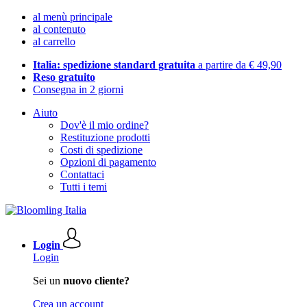
al menù principale
al contenuto
al carrello
Italia: spedizione standard gratuita
a partire da € 49,90
Reso gratuito
Consegna in 2 giorni
Aiuto
Dov'è il mio ordine?
Restituzione prodotti
Costi di spedizione
Opzioni di pagamento
Contattaci
Tutti i temi
Login
Login
Sei un
nuovo cliente?
Crea un account