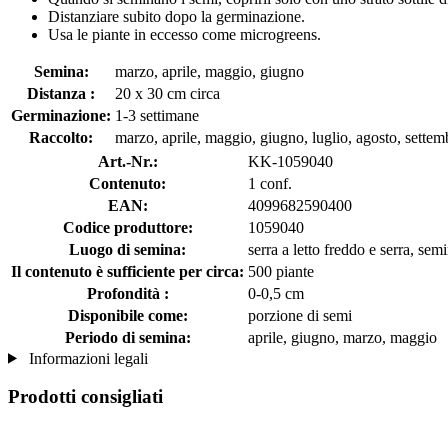
Distanziare subito dopo la germinazione.
Usa le piante in eccesso come microgreens.
Semina:
marzo, aprile, maggio, giugno
Distanza :
20 x 30 cm circa
Germinazione:
1-3 settimane
Raccolto:
marzo, aprile, maggio, giugno, luglio, agosto, settem
Art.-Nr.:
KK-1059040
Contenuto:
1 conf.
EAN:
4099682590400
Codice produttore:
1059040
Luogo di semina:
serra a letto freddo e serra, sem
Il contenuto è sufficiente per circa:
500 piante
Profondità :
0-0,5 cm
Disponibile come:
porzione di semi
Periodo di semina:
aprile, giugno, marzo, maggio
Informazioni legali
Prodotti consigliati