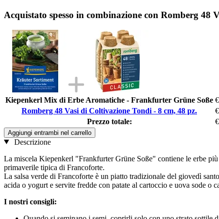
Acquistato spesso in combinazione con Romberg 48 Vas
Kiepenkerl Mix di Erbe Aromatiche - Frankfurter Grüne Soße
€
Romberg 48 Vasi di Coltivazione Tondi - 8 cm, 48 pz.
€
Prezzo totale:
€
Aggiungi entrambi nel carrello
Descrizione
La miscela Kiepenkerl "Frankfurter Grüne Soße" contiene le erbe più i
primaverile tipica di Francoforte.
La salsa verde di Francoforte è un piatto tradizionale del giovedì sa
acida o yogurt e servite fredde con patate al cartoccio e uova sode o c
I nostri consigli:
Quando si seminano i semi, coprirli solo con uno strato sottile di