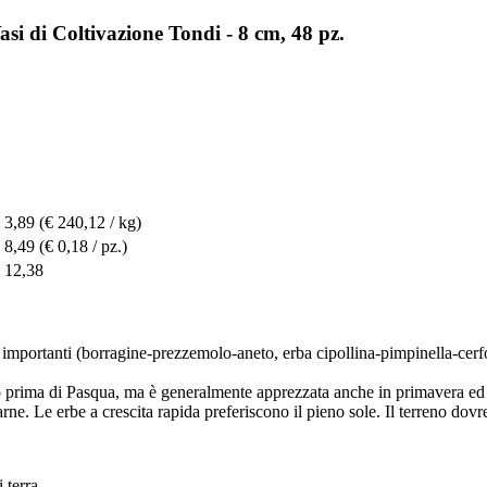
i di Coltivazione Tondi - 8 cm, 48 pz.
 3,89
(€ 240,12 / kg)
 8,49
(€ 0,18 / pz.)
 12,38
mportanti (borragine-prezzemolo-aneto, erba cipollina-pimpinella-cerfog
nto prima di Pasqua, ma è generalmente apprezzata anche in primavera ed
arne. Le erbe a crescita rapida preferiscono il pieno sole. Il terreno do
 terra.