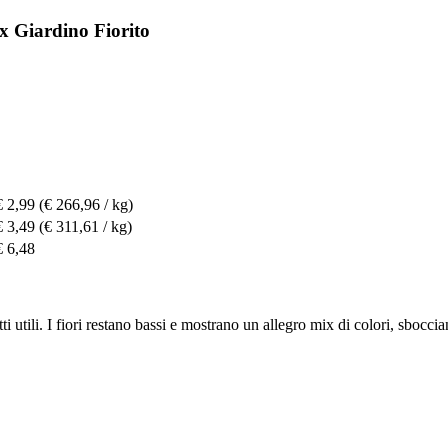
x Giardino Fiorito
€ 2,99
(€ 266,96 / kg)
€ 3,49
(€ 311,61 / kg)
€ 6,48
tti utili. I fiori restano bassi e mostrano un allegro mix di colori, sboc