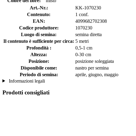
Colore del fiore:
misto
Art.-Nr.:
KK-1070230
Contenuto:
1 conf.
EAN:
4099682702308
Codice produttore:
1070230
Luogo di semina:
semina diretta
Il contenuto è sufficiente per circa:
5 metri
Profondità :
0,5-1 cm
Altezza:
0-30 cm
Posizione:
posizione soleggiata
Disponibile come:
nastro per semina
Periodo di semina:
aprile, giugno, maggio
Informazioni legali
Prodotti consigliati