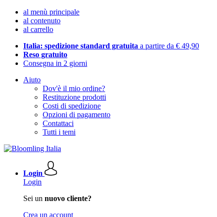
al menù principale
al contenuto
al carrello
Italia: spedizione standard gratuita
a partire da € 49,90
Reso gratuito
Consegna in 2 giorni
Aiuto
Dov'è il mio ordine?
Restituzione prodotti
Costi di spedizione
Opzioni di pagamento
Contattaci
Tutti i temi
Login
Login
Sei un
nuovo cliente?
Crea un account