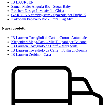
IB LAURSEN
Samen Maier Anguria Bio - Sugar Baby
Esschert Design Levastivali - Ghisa
GARDENA combisystem - Spazzola per Fughe K
Kokopelli Papavero Bio - Jimi's Flag Mix
Nuovi prodotti:
IB Laursen Tovaglioli di Carta - Corona Autunnale
Kiepenkerl Mega-Pack - Mix Tulipani per Balcone
IB Laursen Tovagliolo da Caffè - Margherite
IB Laursen Tovagliolo da Caffè - Foglia di Quercia
IB Laursen Zerbino - Casa