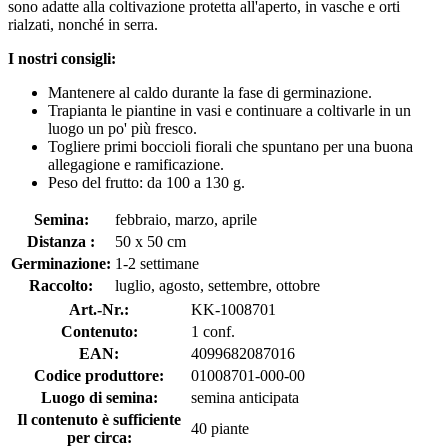
sono adatte alla coltivazione protetta all'aperto, in vasche e orti
rialzati, nonché in serra.
I nostri consigli:
Mantenere al caldo durante la fase di germinazione.
Trapianta le piantine in vasi e continuare a coltivarle in un
luogo un po' più fresco.
Togliere primi boccioli fiorali che spuntano per una buona
allegagione e ramificazione.
Peso del frutto: da 100 a 130 g.
Semina:
febbraio, marzo, aprile
Distanza :
50 x 50 cm
Germinazione:
1-2 settimane
Raccolto:
luglio, agosto, settembre, ottobre
Art.-Nr.:
KK-1008701
Contenuto:
1 conf.
EAN:
4099682087016
Codice produttore:
01008701-000-00
Luogo di semina:
semina anticipata
Il contenuto è sufficiente
40 piante
per circa: