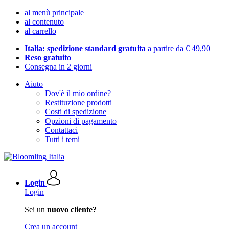
al menù principale
al contenuto
al carrello
Italia: spedizione standard gratuita
a partire da € 49,90
Reso gratuito
Consegna in 2 giorni
Aiuto
Dov'è il mio ordine?
Restituzione prodotti
Costi di spedizione
Opzioni di pagamento
Contattaci
Tutti i temi
Login
Login
Sei un
nuovo cliente?
Crea un account