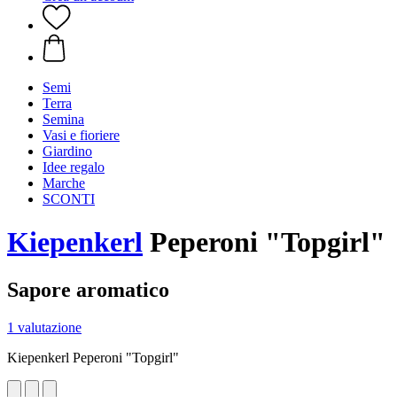
Semi
Terra
Semina
Vasi e fioriere
Giardino
Idee regalo
Marche
SCONTI
Kiepenkerl
Peperoni "Topgirl"
Sapore aromatico
1 valutazione
Kiepenkerl Peperoni "Topgirl"