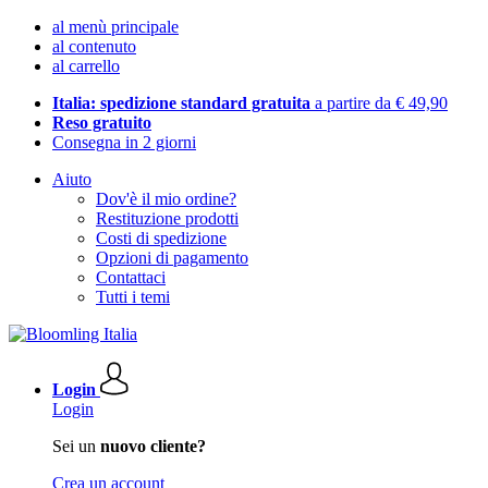
al menù principale
al contenuto
al carrello
Italia: spedizione standard gratuita
a partire da € 49,90
Reso gratuito
Consegna in 2 giorni
Aiuto
Dov'è il mio ordine?
Restituzione prodotti
Costi di spedizione
Opzioni di pagamento
Contattaci
Tutti i temi
Login
Login
Sei un
nuovo cliente?
Crea un account