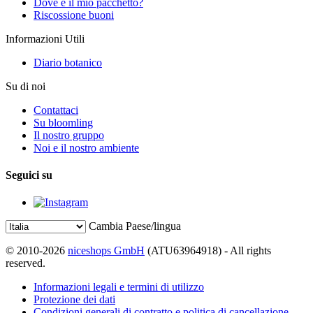
Dove è il mio pacchetto?
Riscossione buoni
Informazioni Utili
Diario botanico
Su di noi
Contattaci
Su bloomling
Il nostro gruppo
Noi e il nostro ambiente
Seguici su
Cambia Paese/lingua
© 2010-2026
niceshops GmbH
(ATU63964918) - All rights
reserved.
Informazioni legali e termini di utilizzo
Protezione dei dati
Condizioni generali di contratto e politica di cancellazione