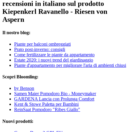
recensioni in italiano sul prodotto
Kiepenkerl Ravanello - Riesen von
Aspern
Il nostro blog:
Piante per balconi ombreggiati
Prato post-inverno: consigli
Come fertilizzare le piante da appartamento
Estate 2020: i nuovi trend del giardinaggio
Piante d'appartamento per migliorare l'aria di ambienti chiusi
Scopri Bloomling:
by Benson
Samen Maier Pomodoro Bio - Moneymaker
GARDENA Lancia con Prolunga Comfort
Kent & Stowe Paletta per Bambini
ReinSaat Pomodoro "Ribes Giallo"
Nuovi prodotti: