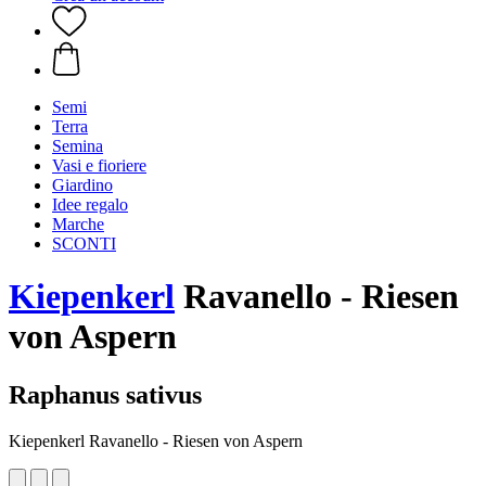
Semi
Terra
Semina
Vasi e fioriere
Giardino
Idee regalo
Marche
SCONTI
Kiepenkerl
Ravanello - Riesen
von Aspern
Raphanus sativus
Kiepenkerl Ravanello - Riesen von Aspern