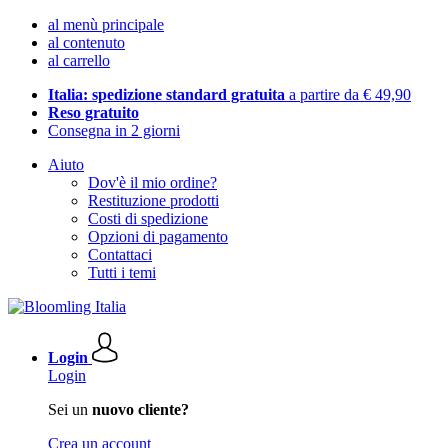
al menù principale
al contenuto
al carrello
Italia: spedizione standard gratuita
a partire da € 49,90
Reso gratuito
Consegna in 2 giorni
Aiuto
Dov'è il mio ordine?
Restituzione prodotti
Costi di spedizione
Opzioni di pagamento
Contattaci
Tutti i temi
Login
Login
Sei un
nuovo cliente?
Crea un account