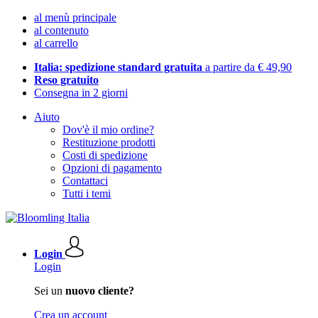
al menù principale
al contenuto
al carrello
Italia: spedizione standard gratuita
a partire da € 49,90
Reso gratuito
Consegna in 2 giorni
Aiuto
Dov'è il mio ordine?
Restituzione prodotti
Costi di spedizione
Opzioni di pagamento
Contattaci
Tutti i temi
Login
Login
Sei un
nuovo cliente?
Crea un account