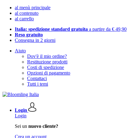
al menù principale
al contenuto
al carrello
Italia: spedizione standard gratuita
a partire da € 49,90
Reso gratuito
Consegna in 2 giorni
Aiuto
Dov'è il mio ordine?
Restituzione prodotti
Costi di spedizione
Opzioni di pagamento
Contattaci
Tutti i temi
Login
Login
Sei un
nuovo cliente?
Crea un account