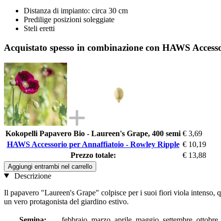
Distanza di impianto: circa 30 cm
Predilige posizioni soleggiate
Steli eretti
Acquistato spesso in combinazione con HAWS Accesso
Kokopelli Papavero Bio - Laureen's Grape, 400 semi
€ 3,69
HAWS Accessorio per Annaffiatoio - Rowley Ripple
€ 10,19
Prezzo totale:
€ 13,88
Aggiungi entrambi nel carrello
Descrizione
Il papavero "Laureen's Grape" colpisce per i suoi fiori viola intenso, q
un vero protagonista del giardino estivo.
Semina:
febbraio, marzo, aprile, maggio, settembre, ottobre