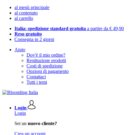
al menù principale
al contenuto
al carrello
Italia: spedizione standard gratuita
a partire da € 49,90
Reso gratuito
Consegna in 2 giorni
Aiuto
Dov'è il mio ordine?
Restituzione prodotti
Costi di spedizione
Opzioni di pagamento
Contattaci
Tutti i temi
Login
Login
Sei un
nuovo cliente?
Crea un account