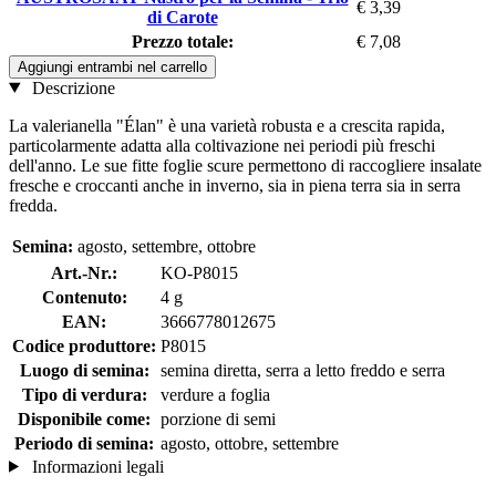
€ 3,39
di Carote
Prezzo totale:
€ 7,08
Aggiungi entrambi nel carrello
Descrizione
La valerianella "Élan" è una varietà robusta e a crescita rapida,
particolarmente adatta alla coltivazione nei periodi più freschi
dell'anno. Le sue fitte foglie scure permettono di raccogliere insalate
fresche e croccanti anche in inverno, sia in piena terra sia in serra
fredda.
Semina:
agosto, settembre, ottobre
Art.-Nr.:
KO-P8015
Contenuto:
4 g
EAN:
3666778012675
Codice produttore:
P8015
Luogo di semina:
semina diretta, serra a letto freddo e serra
Tipo di verdura:
verdure a foglia
Disponibile come:
porzione di semi
Periodo di semina:
agosto, ottobre, settembre
Informazioni legali