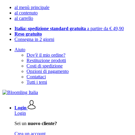
al menù principale
al contenuto
al carrello
Italia: spedizione standard gratuita
a partire da € 49,90
Reso gratuito
Consegna in 2 giorni
Aiuto
Dov'è il mio ordine?
Restituzione prodotti
Costi di spedizione
Opzioni di pagamento
Contattaci
Tutti i temi
Login
Login
Sei un
nuovo cliente?
Crea un account