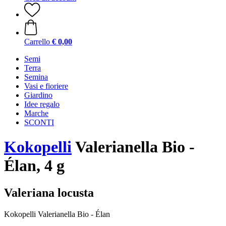
Carrello
€ 0,00
Semi
Terra
Semina
Vasi e fioriere
Giardino
Idee regalo
Marche
SCONTI
Kokopelli
Valerianella Bio -
Élan, 4 g
Valeriana locusta
Kokopelli Valerianella Bio - Élan