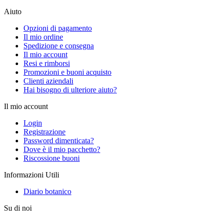
Aiuto
Opzioni di pagamento
Il mio ordine
Spedizione e consegna
Il mio account
Resi e rimborsi
Promozioni e buoni acquisto
Clienti aziendali
Hai bisogno di ulteriore aiuto?
Il mio account
Login
Registrazione
Password dimenticata?
Dove è il mio pacchetto?
Riscossione buoni
Informazioni Utili
Diario botanico
Su di noi