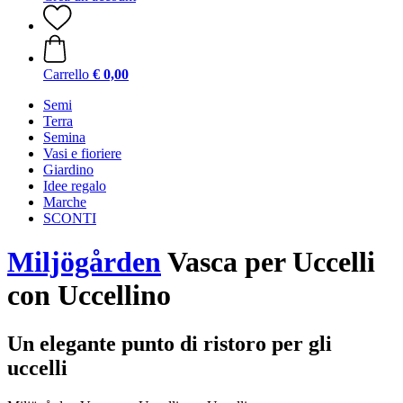
Carrello
€ 0,00
Semi
Terra
Semina
Vasi e fioriere
Giardino
Idee regalo
Marche
SCONTI
Miljögården
Vasca per Uccelli
con Uccellino
Un elegante punto di ristoro per gli
uccelli