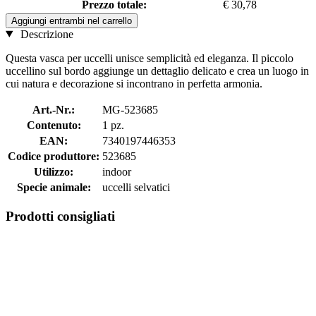
Prezzo totale:
€ 30,78
Aggiungi entrambi nel carrello
Descrizione
Questa vasca per uccelli unisce semplicità ed eleganza. Il piccolo
uccellino sul bordo aggiunge un dettaglio delicato e crea un luogo in
cui natura e decorazione si incontrano in perfetta armonia.
Art.-Nr.:
MG-523685
Contenuto:
1 pz.
EAN:
7340197446353
Codice produttore:
523685
Utilizzo:
indoor
Specie animale:
uccelli selvatici
Prodotti consigliati