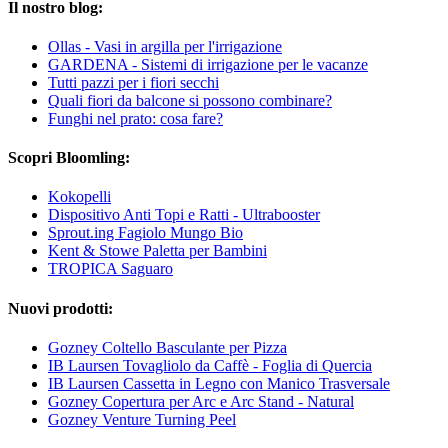
Il nostro blog:
Ollas - Vasi in argilla per l'irrigazione
GARDENA - Sistemi di irrigazione per le vacanze
Tutti pazzi per i fiori secchi
Quali fiori da balcone si possono combinare?
Funghi nel prato: cosa fare?
Scopri Bloomling:
Kokopelli
Dispositivo Anti Topi e Ratti - Ultrabooster
Sprout.ing Fagiolo Mungo Bio
Kent & Stowe Paletta per Bambini
TROPICA Saguaro
Nuovi prodotti:
Gozney Coltello Basculante per Pizza
IB Laursen Tovagliolo da Caffè - Foglia di Quercia
IB Laursen Cassetta in Legno con Manico Trasversale
Gozney Copertura per Arc e Arc Stand - Natural
Gozney Venture Turning Peel