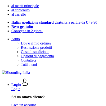
al menù principale
al contenuto
al carrello
Italia: spedizione standard gratuita
a partire da € 49,90
Reso gratuito
Consegna in 2 giorni
Aiuto
Dov'è il mio ordine?
Restituzione prodotti
Costi di spedizione
Opzioni di pagamento
Contattaci
Tutti i temi
Login
Login
Sei un
nuovo cliente?
Crea un account