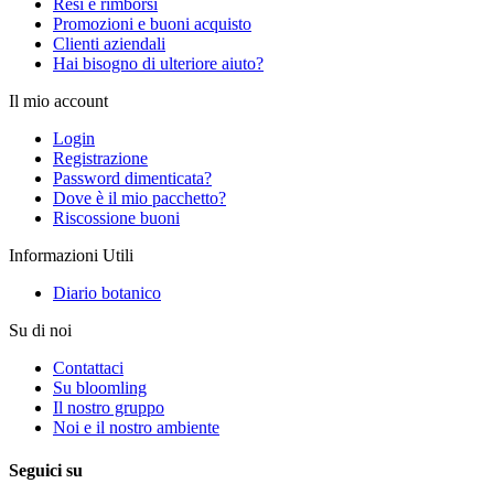
Resi e rimborsi
Promozioni e buoni acquisto
Clienti aziendali
Hai bisogno di ulteriore aiuto?
Il mio account
Login
Registrazione
Password dimenticata?
Dove è il mio pacchetto?
Riscossione buoni
Informazioni Utili
Diario botanico
Su di noi
Contattaci
Su bloomling
Il nostro gruppo
Noi e il nostro ambiente
Seguici su