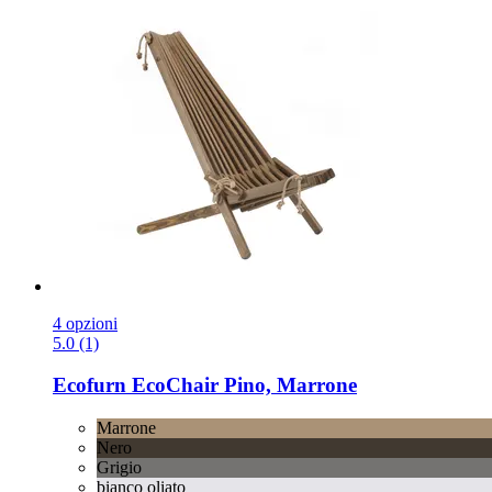
4 opzioni
5.0 (1)
Ecofurn
EcoChair Pino, Marrone
Marrone
Nero
Grigio
bianco oliato