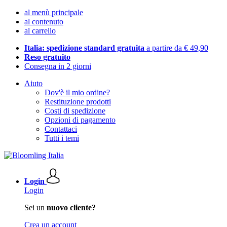
al menù principale
al contenuto
al carrello
Italia: spedizione standard gratuita
a partire da € 49,90
Reso gratuito
Consegna in 2 giorni
Aiuto
Dov'è il mio ordine?
Restituzione prodotti
Costi di spedizione
Opzioni di pagamento
Contattaci
Tutti i temi
Login
Login
Sei un
nuovo cliente?
Crea un account