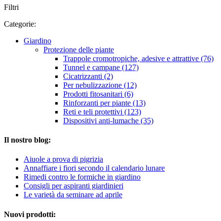
Filtri
Categorie:
Giardino
Protezione delle piante
Trappole cromotropiche, adesive e attrattive (76)
Tunnel e campane (127)
Cicatrizzanti (2)
Per nebulizzazione (12)
Prodotti fitosanitari (6)
Rinforzanti per piante (13)
Reti e teli protettivi (123)
Dispositivi anti-lumache (35)
Il nostro blog:
Aiuole a prova di pigrizia
Annaffiare i fiori secondo il calendario lunare
Rimedi contro le formiche in giardino
Consigli per aspiranti giardinieri
Le varietà da seminare ad aprile
Nuovi prodotti: