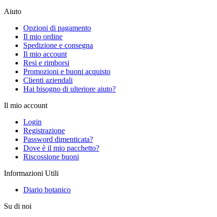
Aiuto
Opzioni di pagamento
Il mio ordine
Spedizione e consegna
Il mio account
Resi e rimborsi
Promozioni e buoni acquisto
Clienti aziendali
Hai bisogno di ulteriore aiuto?
Il mio account
Login
Registrazione
Password dimenticata?
Dove è il mio pacchetto?
Riscossione buoni
Informazioni Utili
Diario botanico
Su di noi