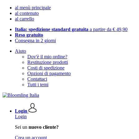
al menù principale
al contenuto
al carrello
Italia: spedizione standard gratuita
a partire da € 49,90
Reso gratuito
Consegna in 2 giorni
Aiuto
Dov'è il mio ordine?
Restituzione prodotti
Costi di spedizione
Opzioni di pagamento
Contattaci
Tutti i temi
Login
Login
Sei un
nuovo cliente?
Crea un account