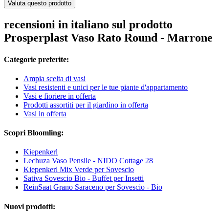
Valuta questo prodotto
recensioni in italiano sul prodotto
Prosperplast Vaso Rato Round - Marrone
Categorie preferite:
Ampia scelta di vasi
Vasi resistenti e unici per le tue piante d'appartamento
Vasi e fioriere in offerta
Prodotti assortiti per il giardino in offerta
Vasi in offerta
Scopri Bloomling:
Kiepenkerl
Lechuza Vaso Pensile - NIDO Cottage 28
Kiepenkerl Mix Verde per Sovescio
Sativa Sovescio Bio - Buffet per Insetti
ReinSaat Grano Saraceno per Sovescio - Bio
Nuovi prodotti: