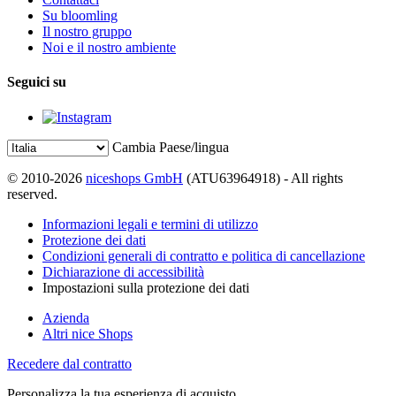
Su bloomling
Il nostro gruppo
Noi e il nostro ambiente
Seguici su
Cambia Paese/lingua
© 2010-2026
niceshops GmbH
(ATU63964918) - All rights
reserved.
Informazioni legali e termini di utilizzo
Protezione dei dati
Condizioni generali di contratto e politica di cancellazione
Dichiarazione di accessibilità
Impostazioni sulla protezione dei dati
Azienda
Altri nice Shops
Recedere dal contratto
Personalizza la tua esperienza di acquisto