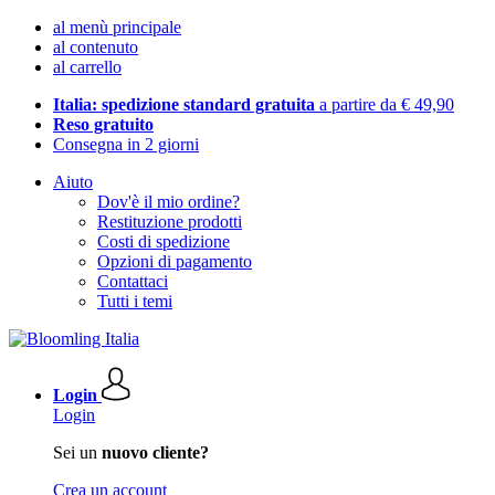
al menù principale
al contenuto
al carrello
Italia: spedizione standard gratuita
a partire da € 49,90
Reso gratuito
Consegna in 2 giorni
Aiuto
Dov'è il mio ordine?
Restituzione prodotti
Costi di spedizione
Opzioni di pagamento
Contattaci
Tutti i temi
Login
Login
Sei un
nuovo cliente?
Crea un account