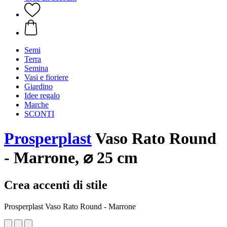
Semi
Terra
Semina
Vasi e fioriere
Giardino
Idee regalo
Marche
SCONTI
Prosperplast
Vaso Rato Round
- Marrone, ⌀ 25 cm
Crea accenti di stile
Prosperplast Vaso Rato Round - Marrone