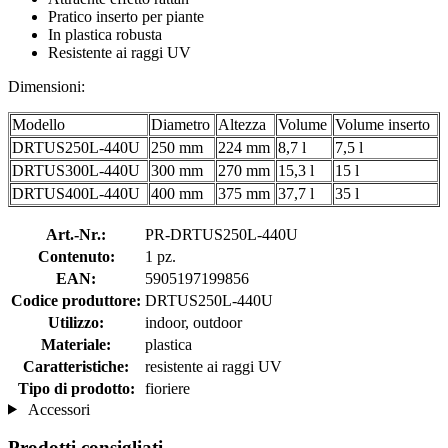
Pratico inserto per piante
In plastica robusta
Resistente ai raggi UV
Dimensioni:
Modello
Diametro
Altezza
Volume
Volume inserto
DRTUS250L-440U
250 mm
224 mm
8,7 l
7,5 l
DRTUS300L-440U
300 mm
270 mm
15,3 l
15 l
DRTUS400L-440U
400 mm
375 mm
37,7 l
35 l
Art.-Nr.:
PR-DRTUS250L-440U
Contenuto:
1 pz.
EAN:
5905197199856
Codice produttore:
DRTUS250L-440U
Utilizzo:
indoor, outdoor
Materiale:
plastica
Caratteristiche:
resistente ai raggi UV
Tipo di prodotto:
fioriere
Accessori
Prodotti consigliati