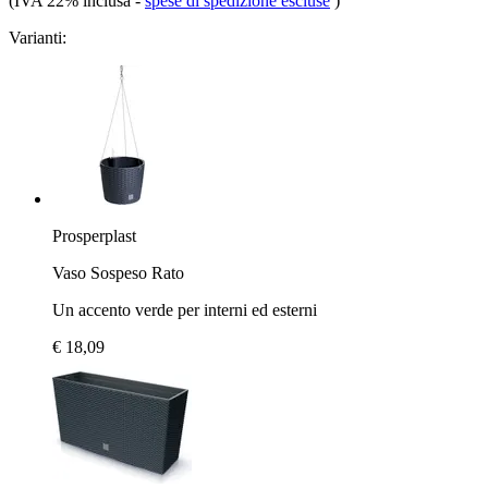
(IVA 22% inclusa
-
spese di spedizione escluse
)
Varianti:
Prosperplast
Vaso Sospeso Rato
Un accento verde per interni ed esterni
€ 18,09