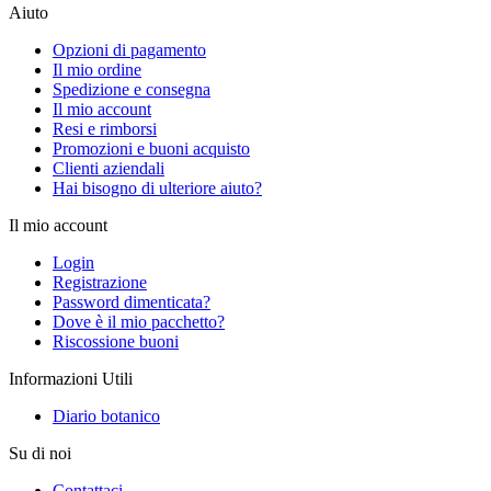
Aiuto
Opzioni di pagamento
Il mio ordine
Spedizione e consegna
Il mio account
Resi e rimborsi
Promozioni e buoni acquisto
Clienti aziendali
Hai bisogno di ulteriore aiuto?
Il mio account
Login
Registrazione
Password dimenticata?
Dove è il mio pacchetto?
Riscossione buoni
Informazioni Utili
Diario botanico
Su di noi
Contattaci