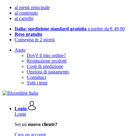
al menù principale
al contenuto
al carrello
Italia: spedizione standard gratuita
a partire da € 49,90
Reso gratuito
Consegna in 2 giorni
Aiuto
Dov'è il mio ordine?
Restituzione prodotti
Costi di spedizione
Opzioni di pagamento
Contattaci
Tutti i temi
Login
Login
Sei un
nuovo cliente?
Crea un account