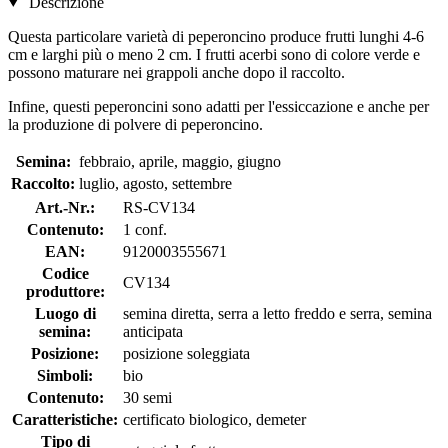
Descrizione
Questa particolare varietà di peperoncino produce frutti lunghi 4-6
cm e larghi più o meno 2 cm. I frutti acerbi sono di colore verde e
possono maturare nei grappoli anche dopo il raccolto.
Infine, questi peperoncini sono adatti per l'essiccazione e anche per
la produzione di polvere di peperoncino.
Semina:
febbraio, aprile, maggio, giugno
Raccolto:
luglio, agosto, settembre
Art.-Nr.:
RS-CV134
Contenuto:
1 conf.
EAN:
9120003555671
Codice
CV134
produttore:
Luogo di
semina diretta, serra a letto freddo e serra, semina
semina:
anticipata
Posizione:
posizione soleggiata
Simboli:
bio
Contenuto:
30 semi
Caratteristiche:
certificato biologico, demeter
Tipo di