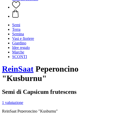
Semi
Terra
Semina
Vasi e fioriere
Giardino
Idee regalo
Marche
SCONTI
ReinSaat
Peperoncino
"Kusburnu"
Semi di Capsicum frutescens
1 valutazione
ReinSaat Peperoncino "Kusburnu"