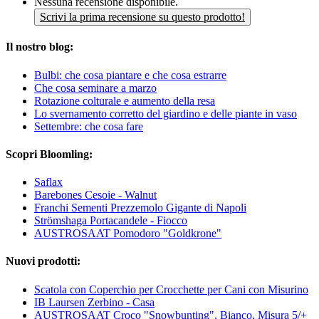
Nessuna recensione disponibile.
Scrivi la prima recensione su questo prodotto!
Il nostro blog:
Bulbi: che cosa piantare e che cosa estrarre
Che cosa seminare a marzo
Rotazione colturale e aumento della resa
Lo svernamento corretto del giardino e delle piante in vaso
Settembre: che cosa fare
Scopri Bloomling:
Saflax
Barebones Cesoie - Walnut
Franchi Sementi Prezzemolo Gigante di Napoli
Strömshaga Portacandele - Fiocco
AUSTROSAAT Pomodoro "Goldkrone"
Nuovi prodotti:
Scatola con Coperchio per Crocchette per Cani con Misurino
IB Laursen Zerbino - Casa
AUSTROSAAT Croco "Snowbunting", Bianco, Misura 5/+