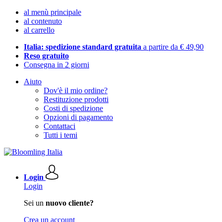
al menù principale
al contenuto
al carrello
Italia: spedizione standard gratuita
a partire da € 49,90
Reso gratuito
Consegna in 2 giorni
Aiuto
Dov'è il mio ordine?
Restituzione prodotti
Costi di spedizione
Opzioni di pagamento
Contattaci
Tutti i temi
Login
Login
Sei un
nuovo cliente?
Crea un account