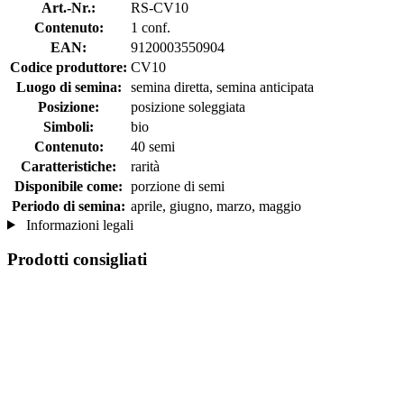
Art.-Nr.:
RS-CV10
Contenuto:
1 conf.
EAN:
9120003550904
Codice produttore:
CV10
Luogo di semina:
semina diretta, semina anticipata
Posizione:
posizione soleggiata
Simboli:
bio
Contenuto:
40 semi
Caratteristiche:
rarità
Disponibile come:
porzione di semi
Periodo di semina:
aprile, giugno, marzo, maggio
Informazioni legali
Prodotti consigliati