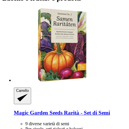
Carrello
Magic Garden Seeds
Rarità -​ Set di Semi
9 diverse varietà di semi
Per aiuole, orti rialzati e balconi