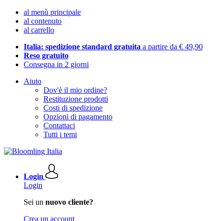
al menù principale
al contenuto
al carrello
Italia: spedizione standard gratuita
a partire da € 49,90
Reso gratuito
Consegna in 2 giorni
Aiuto
Dov'è il mio ordine?
Restituzione prodotti
Costi di spedizione
Opzioni di pagamento
Contattaci
Tutti i temi
Login
Login
Sei un
nuovo cliente?
Crea un account