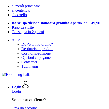
al menù principale
al contenuto
al carrello
Italia: spedizione standard gratuita
a partire da € 49,90
Reso gratuito
Consegna in 2 giorni
Aiuto
Dov'è il mio ordine?
Restituzione prodotti
Costi di spedizione
Opzioni di pagamento
Contattaci
Tutti i temi
Login
Login
Sei un
nuovo cliente?
Crea un account