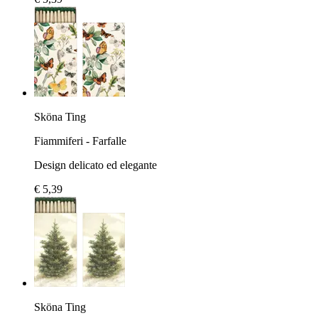
Sköna Ting
Fiammiferi - Farfalle
Design delicato ed elegante
€ 5,39
Sköna Ting