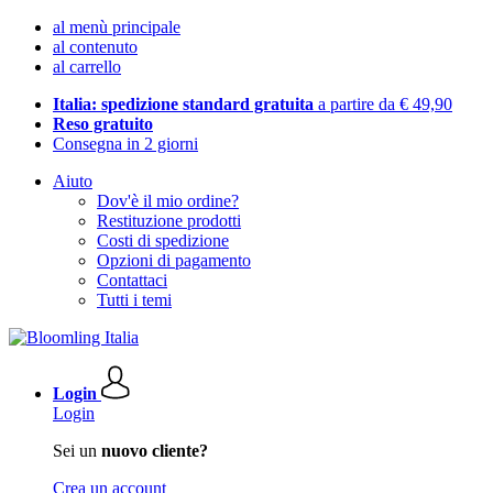
al menù principale
al contenuto
al carrello
Italia: spedizione standard gratuita
a partire da € 49,90
Reso gratuito
Consegna in 2 giorni
Aiuto
Dov'è il mio ordine?
Restituzione prodotti
Costi di spedizione
Opzioni di pagamento
Contattaci
Tutti i temi
Login
Login
Sei un
nuovo cliente?
Crea un account