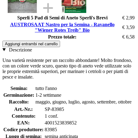
Sperli 5 Pad di Semi di Aneto Sperli's Brevi
€ 2,99
AUSTROSAAT Nastro per la Semina - Ravanello
€ 3,59
"Wiener Rotes Treib" Bio
Prezzo totale:
€ 6,58
Aggiungi entrambi nel carrello
Descrizione
Una varietà resistente per un raccolto abbondante! Molto frondoso,
con un colore verde scuro, questo tipo di aneto vede utilizzate solo
le proprie estremità superiori, per marinare i cetrioli o per piatti di
pesce e insalate.
Semina:
tutto l'anno
Germinazione:
1-2 settimane
Raccolto:
maggio, giugno, luglio, agosto, settembre, ottobre
Art.-Nr.:
SP-83985
Contenuto:
1 conf.
EAN:
4001523839852
Codice produttore:
83985
Luogo di semina:
semina anticipata