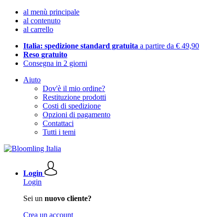
al menù principale
al contenuto
al carrello
Italia: spedizione standard gratuita
a partire da € 49,90
Reso gratuito
Consegna in 2 giorni
Aiuto
Dov'è il mio ordine?
Restituzione prodotti
Costi di spedizione
Opzioni di pagamento
Contattaci
Tutti i temi
Login
Login
Sei un
nuovo cliente?
Crea un account