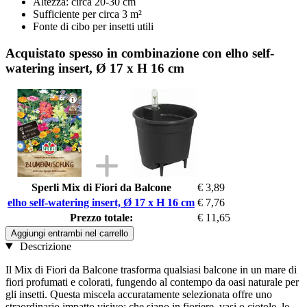
Altezza: circa 20-30 cm
Sufficiente per circa 3 m²
Fonte di cibo per insetti utili
Acquistato spesso in combinazione con elho self-
watering insert, Ø 17 x H 16 cm
Sperli Mix di Fiori da Balcone
€ 3,89
elho self-watering insert, Ø 17 x H 16 cm
€ 7,76
Prezzo totale:
€ 11,65
Aggiungi entrambi nel carrello
Descrizione
Il Mix di Fiori da Balcone trasforma qualsiasi balcone in un mare di
fiori profumati e colorati, fungendo al contempo da oasi naturale per
gli insetti. Questa miscela accuratamente selezionata offre uno
straordinario impatto visivo: che siano in fioriere, vasi o ciotole, le