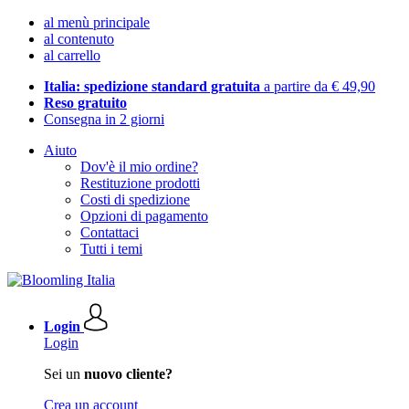
al menù principale
al contenuto
al carrello
Italia: spedizione standard gratuita
a partire da € 49,90
Reso gratuito
Consegna in 2 giorni
Aiuto
Dov'è il mio ordine?
Restituzione prodotti
Costi di spedizione
Opzioni di pagamento
Contattaci
Tutti i temi
Login
Login
Sei un
nuovo cliente?
Crea un account