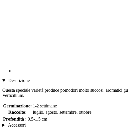
Descrizione
Questa speciale varietà produce pomodori molto succosi, aromatici gust
Verticillium.
Germinazione:
1-2 settimane
Raccolto:
luglio, agosto, settembre, ottobre
Profondità :
0,5-1,5 cm
Accessori