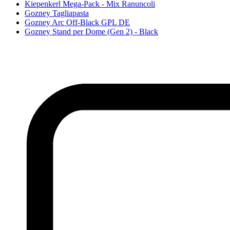
Kiepenkerl Mega-Pack - Mix Ranuncoli
Gozney Tagliapasta
Gozney Arc Off-Black GPL DE
Gozney Stand per Dome (Gen 2) - Black