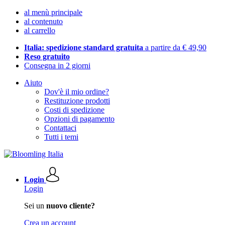
al menù principale
al contenuto
al carrello
Italia: spedizione standard gratuita
a partire da € 49,90
Reso gratuito
Consegna in 2 giorni
Aiuto
Dov'è il mio ordine?
Restituzione prodotti
Costi di spedizione
Opzioni di pagamento
Contattaci
Tutti i temi
Login
Login
Sei un
nuovo cliente?
Crea un account