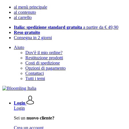
al menù principale
al contenuto
al carrello
Italia: spedizione standard gratuita
a partire da € 49,90
Reso gratuito
Consegna in 2 giorni
Aiuto
Dov'è il mio ordine?
Restituzione prodotti
Costi di spedizione
Opzioni di pagamento
Contattaci
Tutti i temi
Login
Login
Sei un
nuovo cliente?
Crea un account