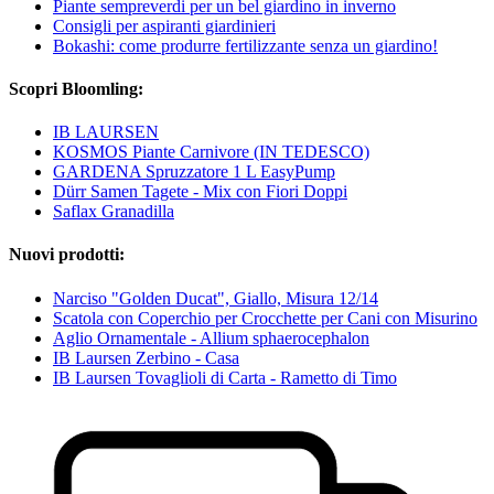
Piante sempreverdi per un bel giardino in inverno
Consigli per aspiranti giardinieri
Bokashi: come produrre fertilizzante senza un giardino!
Scopri Bloomling:
IB LAURSEN
KOSMOS Piante Carnivore (IN TEDESCO)
GARDENA Spruzzatore 1 L EasyPump
Dürr Samen Tagete - Mix con Fiori Doppi
Saflax Granadilla
Nuovi prodotti:
Narciso "Golden Ducat", Giallo, Misura 12/14
Scatola con Coperchio per Crocchette per Cani con Misurino
Aglio Ornamentale - Allium sphaerocephalon
IB Laursen Zerbino - Casa
IB Laursen Tovaglioli di Carta - Rametto di Timo