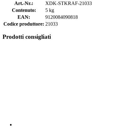
Art.-Nr.:
XDK-STKRAF-21033
Contenuto:
5 kg
EAN:
9120084090818
Codice produttore:
21033
Prodotti consigliati