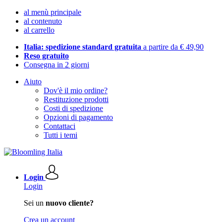
al menù principale
al contenuto
al carrello
Italia: spedizione standard gratuita
a partire da € 49,90
Reso gratuito
Consegna in 2 giorni
Aiuto
Dov'è il mio ordine?
Restituzione prodotti
Costi di spedizione
Opzioni di pagamento
Contattaci
Tutti i temi
Login
Login
Sei un
nuovo cliente?
Crea un account