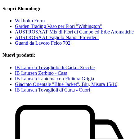
Scopri Bloomling:
Wikholm Form
Garden Trading Vaso per Fiori "Withington"
AUSTROSAAT Mix di Fiori di Campo ed Erbe Aromatiche
AUSTROSAAT Fagiolo Nano "Provider"
Guanti da Lavoro Felco 702
Nuovi prodotti:
IB Laursen Tovagliolo di Carta - Zucche
IB Laursen Zerbino - Casa
IB Laursen Lanterna con Finitura Grigia
Giacinto Orientale "Blue Jacket", Blu, Misura 15/16
IB Laursen Tovaglioli di Carta - Cuori