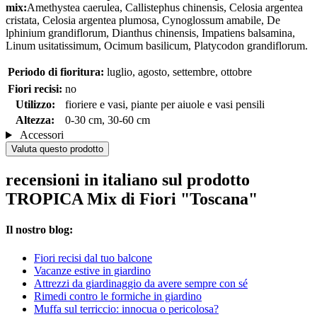
mix:​​
Amethystea caerulea, Callistephus chinensis, Celosia argentea
cristata, Celosia argentea plumosa, Cynoglossum amabile, De
lphinium grandiflorum, Dianthus chinensis, Impatiens balsamina,
Linum usitatissimum, Ocimum basilicum, Platycodon grandiflorum.
Periodo di fioritura:
luglio, agosto, settembre, ottobre
Fiori recisi:
no
Utilizzo:
fioriere e vasi, piante per aiuole e vasi pensili
Altezza:
0-30 cm, 30-60 cm
Accessori
Valuta questo prodotto
recensioni in italiano sul prodotto
TROPICA Mix di Fiori "Toscana"
Il nostro blog:
Fiori recisi dal tuo balcone
Vacanze estive in giardino
Attrezzi da giardinaggio da avere sempre con sé
Rimedi contro le formiche in giardino
Muffa sul terriccio: innocua o pericolosa?