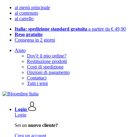
al menù principale
al contenuto
al carrello
Italia: spedizione standard gratuita
a partire da € 49,90
Reso gratuito
Consegna in 2 giorni
Aiuto
Dov'è il mio ordine?
Restituzione prodotti
Costi di spedizione
Opzioni di pagamento
Contattaci
Tutti i temi
Login
Login
Sei un
nuovo cliente?
Crea un account