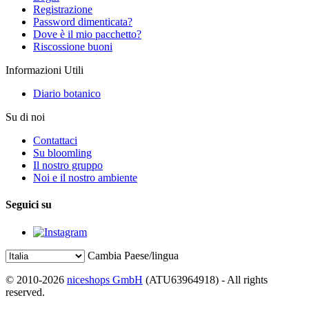
Registrazione
Password dimenticata?
Dove è il mio pacchetto?
Riscossione buoni
Informazioni Utili
Diario botanico
Su di noi
Contattaci
Su bloomling
Il nostro gruppo
Noi e il nostro ambiente
Seguici su
Cambia Paese/lingua
© 2010-2026
niceshops GmbH
(ATU63964918) - All rights
reserved.