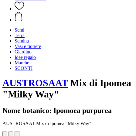
Semi
Terra
Semina
Vasi e fioriere
Giardino
Idee regalo
Marche
SCONTI
AUSTROSAAT
Mix di Ipomea
"Milky Way"
Nome botanico: Ipomoea purpurea
AUSTROSAAT Mix di Ipomea "Milky Way"