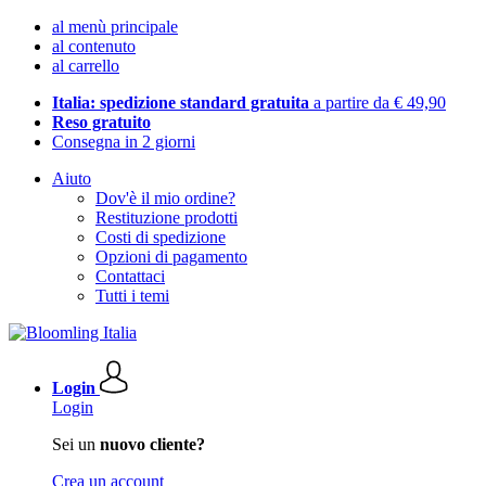
al menù principale
al contenuto
al carrello
Italia: spedizione standard gratuita
a partire da € 49,90
Reso gratuito
Consegna in 2 giorni
Aiuto
Dov'è il mio ordine?
Restituzione prodotti
Costi di spedizione
Opzioni di pagamento
Contattaci
Tutti i temi
Login
Login
Sei un
nuovo cliente?
Crea un account