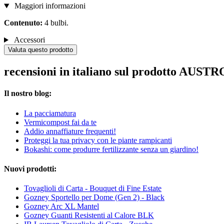
Maggiori informazioni
Contenuto:
4 bulbi.
Accessori
Valuta questo prodotto
recensioni in italiano sul prodotto AUST
Il nostro blog:
La pacciamatura
Vermicompost fai da te
Addio annaffiature frequenti!
Proteggi la tua privacy con le piante rampicanti
Bokashi: come produrre fertilizzante senza un giardino!
Nuovi prodotti:
Tovaglioli di Carta - Bouquet di Fine Estate
Gozney Sportello per Dome (Gen 2) - Black
Gozney Arc XL Mantel
Gozney Guanti Resistenti al Calore BLK