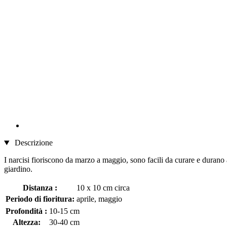
Descrizione
I narcisi fioriscono da marzo a maggio, sono facili da curare e durano 
giardino.
Distanza :
10 x 10 cm circa
Periodo di fioritura:
aprile, maggio
Profondità :
10-15 cm
Altezza:
30-40 cm