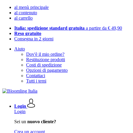
al menù principale
al contenuto
al carrello
Italia: spedizione standard gratuita
a partire da € 49,90
Reso gratuito
Consegna in 2 giorni
Aiuto
Dov'è il mio ordine?
Restituzione prodotti
Costi di spedizione
Opzioni di pagamento
Contattaci
Tutti i temi
Login
Login
Sei un
nuovo cliente?
Crea un account