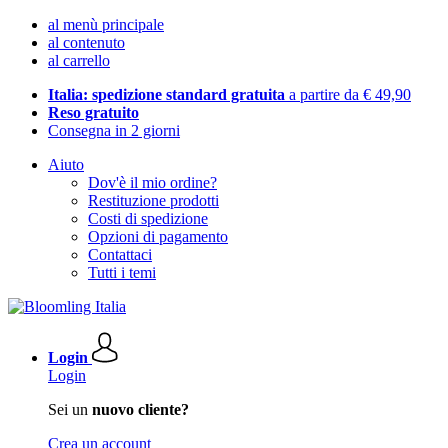
al menù principale
al contenuto
al carrello
Italia: spedizione standard gratuita
a partire da € 49,90
Reso gratuito
Consegna in 2 giorni
Aiuto
Dov'è il mio ordine?
Restituzione prodotti
Costi di spedizione
Opzioni di pagamento
Contattaci
Tutti i temi
Login
Login
Sei un
nuovo cliente?
Crea un account