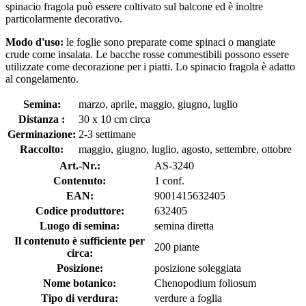
spinacio fragola può essere coltivato sul balcone ed è inoltre
particolarmente decorativo.
Modo d'uso:
le foglie sono preparate come spinaci o mangiate
crude come insalata. Le bacche rosse commestibili possono essere
utilizzate come decorazione per i piatti. Lo spinacio fragola è adatto
al congelamento.
Semina:
marzo, aprile, maggio, giugno, luglio
Distanza :
30 x 10 cm circa
Germinazione:
2-3 settimane
Raccolto:
maggio, giugno, luglio, agosto, settembre, ottobre
Art.-Nr.:
AS-3240
Contenuto:
1 conf.
EAN:
9001415632405
Codice produttore:
632405
Luogo di semina:
semina diretta
Il contenuto è sufficiente per
200 piante
circa:
Posizione:
posizione soleggiata
Nome botanico:
Chenopodium foliosum
Tipo di verdura:
verdure a foglia