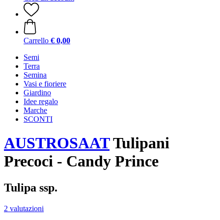
Carrello
€ 0,00
Semi
Terra
Semina
Vasi e fioriere
Giardino
Idee regalo
Marche
SCONTI
AUSTROSAAT
Tulipani
Precoci - Candy Prince
Tulipa ssp.
2 valutazioni