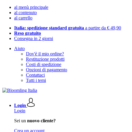
al menù principale
al contenuto
al carrello
Italia: spedizione standard gratuita
a partire da € 49,90
Reso gratuito
Consegna in 2 giorni
Aiuto
Dov'è il mio ordine?
Restituzione prodotti
Costi di spedizione
Opzioni di pagamento
Contattaci
Tutti i temi
Login
Login
Sei un
nuovo cliente?
Crea un account