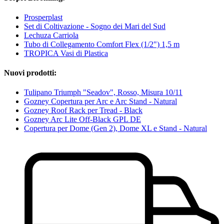
Prosperplast
Set di Coltivazione - Sogno dei Mari del Sud
Lechuza Carriola
Tubo di Collegamento Comfort Flex (1/2") 1,5 m
TROPICA Vasi di Plastica
Nuovi prodotti:
Tulipano Triumph "Seadov", Rosso, Misura 10/11
Gozney Copertura per Arc e Arc Stand - Natural
Gozney Roof Rack per Tread - Black
Gozney Arc Lite Off-Black GPL DE
Copertura per Dome (Gen 2), Dome XL e Stand - Natural