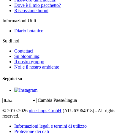
Dove è il mio pacchetto?
Riscossione buoni
Informazioni Utili
Diario botanico
Su di noi
Contattaci
Su bloomling
Il nostro gruppo
Noi e il nostro ambiente
Seguici su
Cambia Paese/lingua
© 2010-2026
niceshops GmbH
(ATU63964918) - All rights
reserved.
Informazioni legali e termini di utilizzo
Protezione dei dati