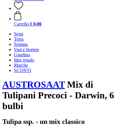
Carrello
€ 0,00
Semi
Terra
Semina
Vasi e fioriere
Giardino
Idee regalo
Marche
SCONTI
AUSTROSAAT
Mix di
Tulipani Precoci - Darwin, 6
bulbi
Tulipa ssp. - un mix classico