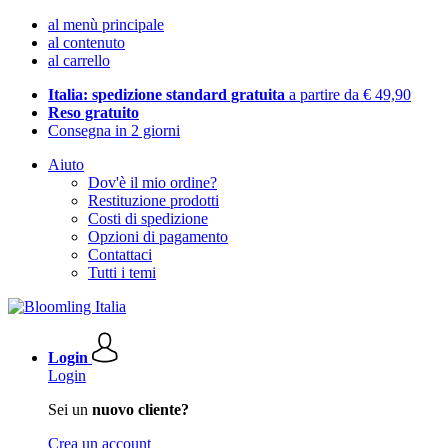
al menù principale
al contenuto
al carrello
Italia: spedizione standard gratuita
a partire da € 49,90
Reso gratuito
Consegna in 2 giorni
Aiuto
Dov'è il mio ordine?
Restituzione prodotti
Costi di spedizione
Opzioni di pagamento
Contattaci
Tutti i temi
Login
Login
Sei un
nuovo cliente?
Crea un account