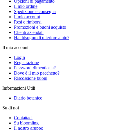
Opzioni di pagamento
Il mio ordine
Spedizione e consegna
Il mio account
Resi e rimborsi
Promozioni e buoni acquisto
Clienti aziendali
Hai bisogno di ulteriore aiuto?
Il mio account
Login
Registrazione
Password dimenticata?
Dove è il mio pacchetto?
Riscossione buoni
Informazioni Utili
Diario botanico
Su di noi
Contattaci
Su bloomling
Il nostro gruppo