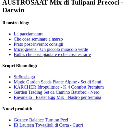
AUSTROSAAT Mix di Tulipani Precoci -
Darwin
Il nostro blog:
La pacciamatura
Che cosa seminare a marzo
Prato post-inverno: consigli
Microgreens - Un piccolo miracolo verde
Bulbi: che cosa piantare e che cosa estrarre
Scopri Bloomling:
Strömshaga
Magic Garden Seeds Piante Alpine - Set di Semi
KÄRCHER Idropulitrice - K 4 Comfort Premium
Garden Trading Set da Camino Batsford - Nero
Ravanello -​ Easter Egg Mix - Nastro per Semina
Nuovi prodotti:
Gozney Balance Turning Peel
IB Laursen Tovaglioli di Carta - Cuori