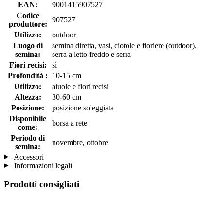
EAN:
9001415907527
Codice
907527
produttore:
Utilizzo:
outdoor
Luogo di
semina diretta, vasi, ciotole e fioriere (outdoor),
semina:
serra a letto freddo e serra
Fiori recisi:
sì
Profondità :
10-15 cm
Utilizzo:
aiuole e fiori recisi
Altezza:
30-60 cm
Posizione:
posizione soleggiata
Disponibile
borsa a rete
come:
Periodo di
novembre, ottobre
semina:
Accessori
Informazioni legali
Prodotti consigliati