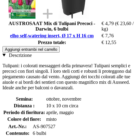
AUSTROSAAT Mix di Tulipani Precoci -
€ 4,79
(€ 23,60 /
Darwin, 6 bulbi
kg)
elho self-watering insert, Ø 17 x H 16 cm
€ 7,76
Prezzo totale:
€ 12,55
Aggiungi entrambi nel carrello
Descrizione
Tulipani: i colorati messaggeri della primavera! Tulipani semplici e
precoci con fiori singoli. I loro steli corti e robusti li proteggono dal
piegamento causato dal vento. Aggiungi dei tocchi colorati alle tue
aiuole e ai bordi dei sentieri con questo magnifico mix di Ausseed.
Ideale anche per balconi o davanzali.
Semina:
ottobre, novembre
Distanza :
10 x 10 cm circa
Periodo di fioritura:
aprile, maggio
Colore del fiore:
misto
Art.-Nr.:
AS-907527
Contenuto:
6 bulbi