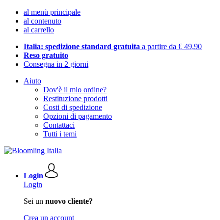
al menù principale
al contenuto
al carrello
Italia: spedizione standard gratuita
a partire da € 49,90
Reso gratuito
Consegna in 2 giorni
Aiuto
Dov'è il mio ordine?
Restituzione prodotti
Costi di spedizione
Opzioni di pagamento
Contattaci
Tutti i temi
Login
Login
Sei un
nuovo cliente?
Crea un account