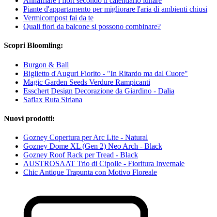
Annaffiare i fiori secondo il calendario lunare
Piante d'appartamento per migliorare l'aria di ambienti chiusi
Vermicompost fai da te
Quali fiori da balcone si possono combinare?
Scopri Bloomling:
Burgon & Ball
Biglietto d'Auguri Fiorito - "In Ritardo ma dal Cuore"
Magic Garden Seeds Verdure Rampicanti
Esschert Design Decorazione da Giardino - Dalia
Saflax Ruta Siriana
Nuovi prodotti:
Gozney Copertura per Arc Lite - Natural
Gozney Dome XL (Gen 2) Neo Arch - Black
Gozney Roof Rack per Tread - Black
AUSTROSAAT Trio di Cipolle - Fioritura Invernale
Chic Antique Trapunta con Motivo Floreale