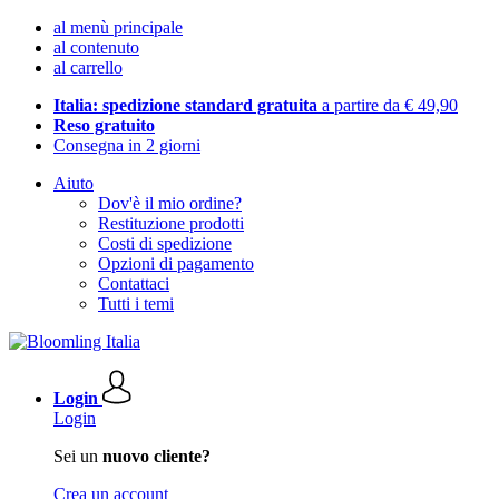
al menù principale
al contenuto
al carrello
Italia: spedizione standard gratuita
a partire da € 49,90
Reso gratuito
Consegna in 2 giorni
Aiuto
Dov'è il mio ordine?
Restituzione prodotti
Costi di spedizione
Opzioni di pagamento
Contattaci
Tutti i temi
Login
Login
Sei un
nuovo cliente?
Crea un account