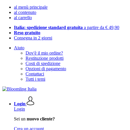
al menù principale
al contenuto
al carrello
Italia: spedizione standard gratuita
a partire da € 49,90
Reso gratuito
Consegna in 2 giorni
Aiuto
Dov'è il mio ordine?
Restituzione prodotti
Costi di spedizione
Opzioni di pagamento
Contattaci
Tutti i temi
Login
Login
Sei un
nuovo cliente?
Crea un account