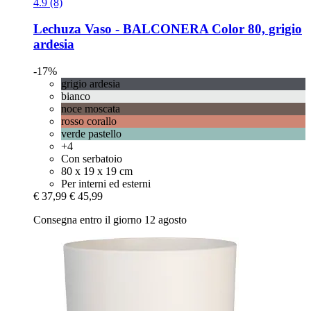
4.9 (8)
Lechuza
Vaso -​ BALCONERA Color 80, grigio
ardesia
-17%
grigio ardesia
bianco
noce moscata
rosso corallo
verde pastello
+4
Con serbatoio
80 x 19 x 19 cm
Per interni ed esterni
€ 37,99
€ 45,99
Consegna entro il giorno 12 agosto