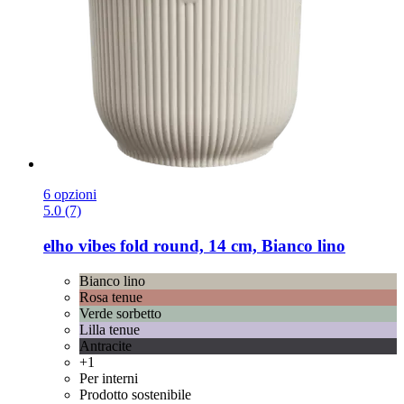
6 opzioni
5.0 (7)
elho
vibes fold round, 14 cm, Bianco lino
Bianco lino
Rosa tenue
Verde sorbetto
Lilla tenue
Antracite
+1
Per interni
Prodotto sostenibile