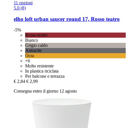
11 opzioni
5.0 (8)
elho
loft urban saucer round 17, Rosso teatro
-5%
Rosso teatro
Bianco
Grigio caldo
Antracite
Ocra
+6
Molto resistente
In plastica riciclata
Per balcone e terrazza
€ 2,84
€ 2,99
Consegna entro il giorno 12 agosto