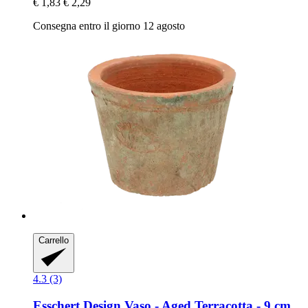
€ 1,83
€ 2,29
Consegna entro il giorno 12 agosto
Carrello
4.3 (3)
Esschert Design
Vaso -​ Aged Terracotta -​ 9 cm