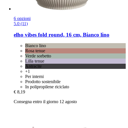
6 opzioni
5.0 (11)
elho
vibes fold round, 16 cm, Bianco lino
Bianco lino
Rosa tenue
Verde sorbetto
Lilla tenue
Antracite
+1
Per interni
Prodotto sostenibile
In polipropilene riciclato
€ 8,19
Consegna entro il giorno 12 agosto