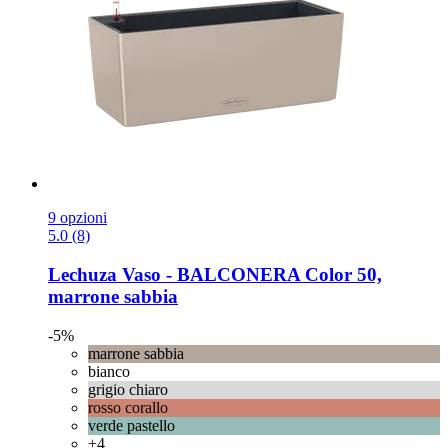
9 opzioni
5.0 (8)
Lechuza
Vaso -​ BALCONERA Color 50,
marrone sabbia
-5%
marrone sabbia
bianco
grigio chiaro
rosso corallo
verde pastello
+4