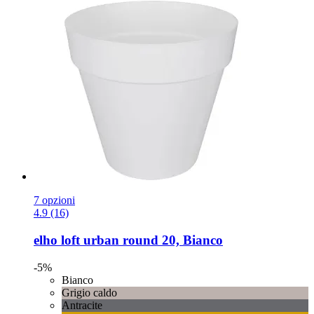
7 opzioni
4.9 (16)
elho
loft urban round 20, Bianco
-5%
Bianco
Grigio caldo
Antracite