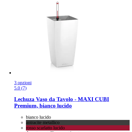
3 opzioni
5.0 (7)
Lechuza
Vaso da Tavolo -​ MAXI CUBI
Premium, bianco lucido
bianco lucido
antracite metallico
rosso scarlatto lucido