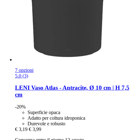
7 opzioni
5.0 (3)
LENI
Vaso Atlas -​ Antracite, Ø 10 cm | H 7,5
cm
-20%
Superficie opaca
Adatto per coltura idroponica
Durevole e robusto
€ 3,19
€ 3,99
Consegna entro il giorno 12 agosto