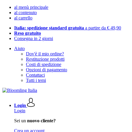
al menù principale
al contenuto
al carrello
Italia: spedizione standard gratuita
a partire da € 49,90
Reso gratuito
Consegna in 2 giorni
Aiuto
Dov'è il mio ordine?
Restituzione prodotti
Costi di spedizione
Opzioni di pagamento
Contattaci
Tutti i temi
Login
Login
Sei un
nuovo cliente?
Crea un account