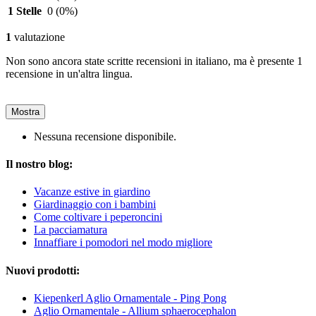
1 Stelle
0
(0%)
1
valutazione
Non sono ancora state scritte recensioni in italiano, ma è presente 1
recensione in un'altra lingua.
Mostra
Nessuna recensione disponibile.
Il nostro blog:
Vacanze estive in giardino
Giardinaggio con i bambini
Come coltivare i peperoncini
La pacciamatura
Innaffiare i pomodori nel modo migliore
Nuovi prodotti:
Kiepenkerl Aglio Ornamentale - Ping Pong
Aglio Ornamentale - Allium sphaerocephalon