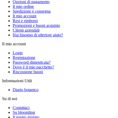
Opzioni di pagamento
Il mio ordine
Spedizione e consegna
Il mio account
Resi e rimborsi
Promozioni e buoni acquisto
Clienti aziendali
Hai bisogno di ulteriore aiuto?
Il mio account
Login
Registrazione
Password dimenticata?
Dove è il mio pacchetto?
Riscossione buoni
Informazioni Utili
Diario botanico
Su di noi
Contattaci
Su bloomling
Il nostro gruppo