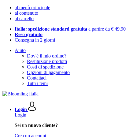
al menù principale
al contenuto
al carrello
Italia: spedizione standard gratuita
a partire da € 49,90
Reso gratuito
Consegna in 2 giorni
Aiuto
Dov'è il mio ordine?
Restituzione prodotti
Costi di spedizione
Opzioni di pagamento
Contattaci
Tutti i temi
Login
Login
Sei un
nuovo cliente?
Crea un account