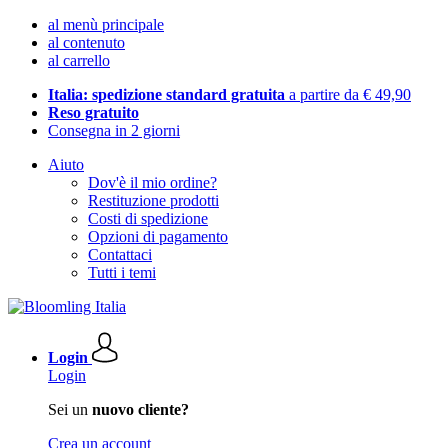
al menù principale
al contenuto
al carrello
Italia: spedizione standard gratuita
a partire da € 49,90
Reso gratuito
Consegna in 2 giorni
Aiuto
Dov'è il mio ordine?
Restituzione prodotti
Costi di spedizione
Opzioni di pagamento
Contattaci
Tutti i temi
Login
Login
Sei un
nuovo cliente?
Crea un account