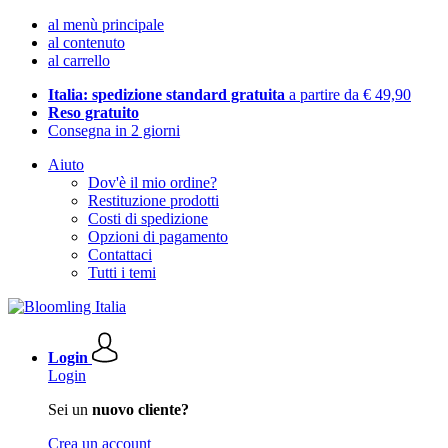
al menù principale
al contenuto
al carrello
Italia: spedizione standard gratuita
a partire da € 49,90
Reso gratuito
Consegna in 2 giorni
Aiuto
Dov'è il mio ordine?
Restituzione prodotti
Costi di spedizione
Opzioni di pagamento
Contattaci
Tutti i temi
Login
Login
Sei un
nuovo cliente?
Crea un account