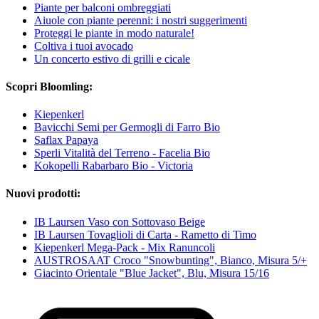
Piante per balconi ombreggiati
Aiuole con piante perenni: i nostri suggerimenti
Proteggi le piante in modo naturale!
Coltiva i tuoi avocado
Un concerto estivo di grilli e cicale
Scopri Bloomling:
Kiepenkerl
Bavicchi Semi per Germogli di Farro Bio
Saflax Papaya
Sperli Vitalità del Terreno - Facelia Bio
Kokopelli Rabarbaro Bio - Victoria
Nuovi prodotti:
IB Laursen Vaso con Sottovaso Beige
IB Laursen Tovaglioli di Carta - Rametto di Timo
Kiepenkerl Mega-Pack - Mix Ranuncoli
AUSTROSAAT Croco "Snowbunting", Bianco, Misura 5/+
Giacinto Orientale "Blue Jacket", Blu, Misura 15/16