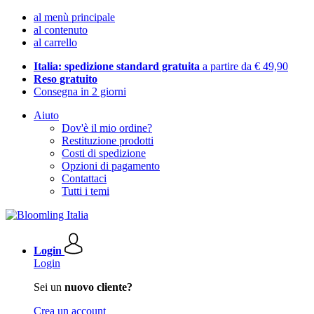
al menù principale
al contenuto
al carrello
Italia: spedizione standard gratuita
a partire da € 49,90
Reso gratuito
Consegna in 2 giorni
Aiuto
Dov'è il mio ordine?
Restituzione prodotti
Costi di spedizione
Opzioni di pagamento
Contattaci
Tutti i temi
Login
Login
Sei un
nuovo cliente?
Crea un account