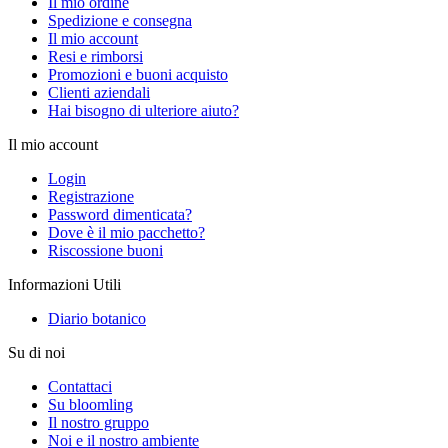
Il mio ordine
Spedizione e consegna
Il mio account
Resi e rimborsi
Promozioni e buoni acquisto
Clienti aziendali
Hai bisogno di ulteriore aiuto?
Il mio account
Login
Registrazione
Password dimenticata?
Dove è il mio pacchetto?
Riscossione buoni
Informazioni Utili
Diario botanico
Su di noi
Contattaci
Su bloomling
Il nostro gruppo
Noi e il nostro ambiente