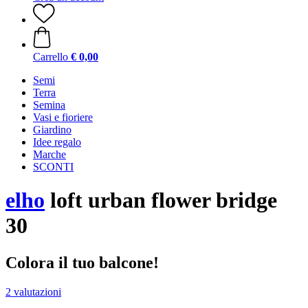
Carrello
€ 0,00
Semi
Terra
Semina
Vasi e fioriere
Giardino
Idee regalo
Marche
SCONTI
elho
loft urban flower bridge
30
Colora il tuo balcone!
2 valutazioni