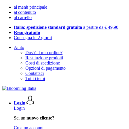
al menù principale
al contenuto
al carrello
Italia: spedizione standard gratuita
a partire da € 49,90
Reso gratuito
Consegna in 2 giorni
Aiuto
Dov'è il mio ordine?
Restituzione prodotti
Costi di spedizione
Opzioni di pagamento
Contattaci
Tutti i temi
Login
Login
Sei un
nuovo cliente?
Crea un account