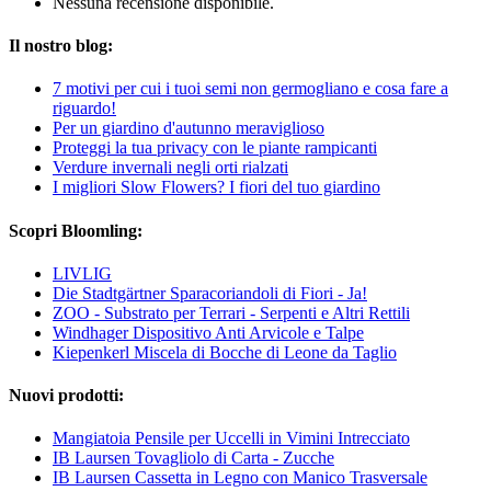
Nessuna recensione disponibile.
Il nostro blog:
7 motivi per cui i tuoi semi non germogliano e cosa fare a
riguardo!
Per un giardino d'autunno meraviglioso
Proteggi la tua privacy con le piante rampicanti
Verdure invernali negli orti rialzati
I migliori Slow Flowers? I fiori del tuo giardino
Scopri Bloomling:
LIVLIG
Die Stadtgärtner Sparacoriandoli di Fiori - Ja!
ZOO - Substrato per Terrari - Serpenti e Altri Rettili
Windhager Dispositivo Anti Arvicole e Talpe
Kiepenkerl Miscela di Bocche di Leone da Taglio
Nuovi prodotti:
Mangiatoia Pensile per Uccelli in Vimini Intrecciato
IB Laursen Tovagliolo di Carta - Zucche
IB Laursen Cassetta in Legno con Manico Trasversale