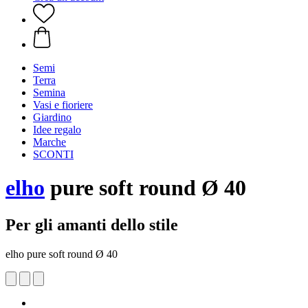
Semi
Terra
Semina
Vasi e fioriere
Giardino
Idee regalo
Marche
SCONTI
elho
pure soft round Ø 40
Per gli amanti dello stile
elho pure soft round Ø 40