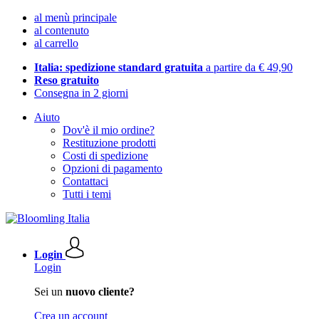
al menù principale
al contenuto
al carrello
Italia: spedizione standard gratuita
a partire da € 49,90
Reso gratuito
Consegna in 2 giorni
Aiuto
Dov'è il mio ordine?
Restituzione prodotti
Costi di spedizione
Opzioni di pagamento
Contattaci
Tutti i temi
Login
Login
Sei un
nuovo cliente?
Crea un account