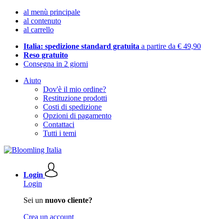
al menù principale
al contenuto
al carrello
Italia: spedizione standard gratuita
a partire da € 49,90
Reso gratuito
Consegna in 2 giorni
Aiuto
Dov'è il mio ordine?
Restituzione prodotti
Costi di spedizione
Opzioni di pagamento
Contattaci
Tutti i temi
Login
Login
Sei un
nuovo cliente?
Crea un account