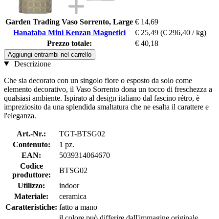
Garden Trading Vaso Sorrento, Large
€ 14,69
Hanataba Mini Kenzan Magnetici
€ 25,49
(€ 296,40 / kg)
Prezzo totale:
€ 40,18
Aggiungi entrambi nel carrello
Descrizione
Che sia decorato con un singolo fiore o esposto da solo come
elemento decorativo, il Vaso Sorrento dona un tocco di freschezza a
qualsiasi ambiente. Ispirato al design italiano dal fascino rétro, è
impreziosito da una splendida smaltatura che ne esalta il carattere e
l'eleganza.
Art.-Nr.:
TGT-BTSG02
Contenuto:
1 pz.
EAN:
5039314064670
Codice
BTSG02
produttore:
Utilizzo:
indoor
Materiale:
ceramica
Caratteristiche:
fatto a mano
il colore può differire dall'immagine originale,