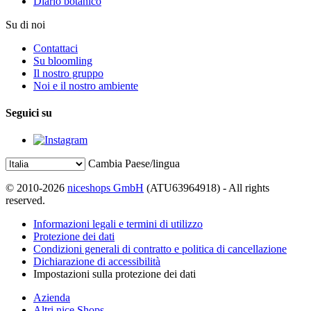
Diario botanico
Su di noi
Contattaci
Su bloomling
Il nostro gruppo
Noi e il nostro ambiente
Seguici su
Cambia Paese/lingua
© 2010-2026
niceshops GmbH
(ATU63964918) - All rights
reserved.
Informazioni legali e termini di utilizzo
Protezione dei dati
Condizioni generali di contratto e politica di cancellazione
Dichiarazione di accessibilità
Impostazioni sulla protezione dei dati
Azienda
Altri nice Shops