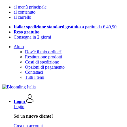
al menù principale
al contenuto
al carrello
Italia: spedizione standard gratuita
a partire da € 49,90
Reso gratuito
Consegna in 2 giorni
Aiuto
Dov'è il mio ordine?
Restituzione prodotti
Costi di spedizione
Opzioni di pagamento
Contattaci
Tutti i temi
Login
Login
Sei un
nuovo cliente?
Crea un account