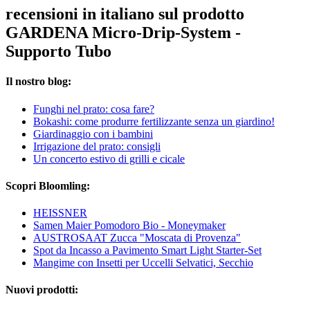
recensioni in italiano sul prodotto
GARDENA Micro-Drip-System -
Supporto Tubo
Il nostro blog:
Funghi nel prato: cosa fare?
Bokashi: come produrre fertilizzante senza un giardino!
Giardinaggio con i bambini
Irrigazione del prato: consigli
Un concerto estivo di grilli e cicale
Scopri Bloomling:
HEISSNER
Samen Maier Pomodoro Bio - Moneymaker
AUSTROSAAT Zucca "Moscata di Provenza"
Spot da Incasso a Pavimento Smart Light Starter-Set
Mangime con Insetti per Uccelli Selvatici, Secchio
Nuovi prodotti: