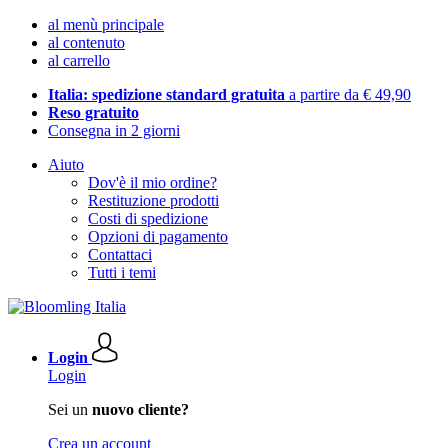
al menù principale
al contenuto
al carrello
Italia: spedizione standard gratuita
a partire da € 49,90
Reso gratuito
Consegna in 2 giorni
Aiuto
Dov'è il mio ordine?
Restituzione prodotti
Costi di spedizione
Opzioni di pagamento
Contattaci
Tutti i temi
Login
Login
Sei un
nuovo cliente?
Crea un account